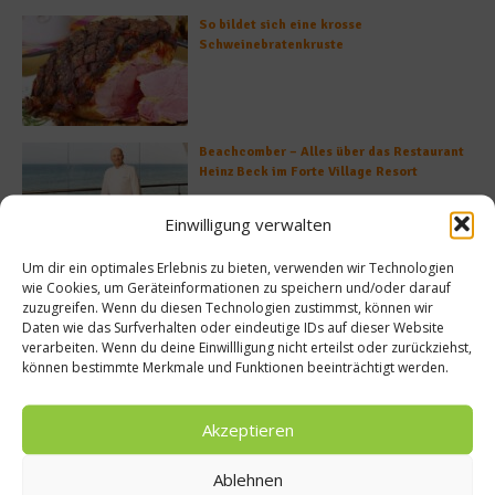
So bildet sich eine krosse
Schweinebratenkruste
Beachcomber – Alles über das Restaurant
Heinz Beck im Forte Village Resort
Einwilligung verwalten
Um dir ein optimales Erlebnis zu bieten, verwenden wir Technologien
Was ist der Unterschied zwischen Limonen
wie Cookies, um Geräteinformationen zu speichern und/oder darauf
und Limetten?
zuzugreifen. Wenn du diesen Technologien zustimmst, können wir
Daten wie das Surfverhalten oder eindeutige IDs auf dieser Website
verarbeiten. Wenn du deine Einwillligung nicht erteilst oder zurückziehst,
können bestimmte Merkmale und Funktionen beeinträchtigt werden.
Akzeptieren
Empfohlen
Ablehnen