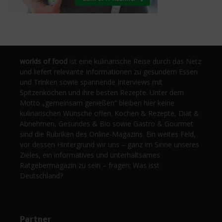
worlds of food
ist eine kulinarische Reise durch das Netz
und liefert relevante Informationen zu gesundem Essen
und Trinken sowie spannende Interviews mit
Spitzenköchen und ihre besten Rezepte. Unter dem
Motto „gemeinsam genießen“ bleiben hier keine
kulinarischen Wünsche offen. Kochen & Rezepte, Diät &
Abnehmen, Gesundes & Bio sowie Gastro & Gourmet
sind die Rubriken des Online-Magazins. Ein weites Feld,
vor dessen Hintergrund wir uns – ganz im Sinne unseres
Zieles, ein informatives und unterhaltsames
Ratgebermagazin zu sein – fragen: Was isst
Deutschland?
Partner