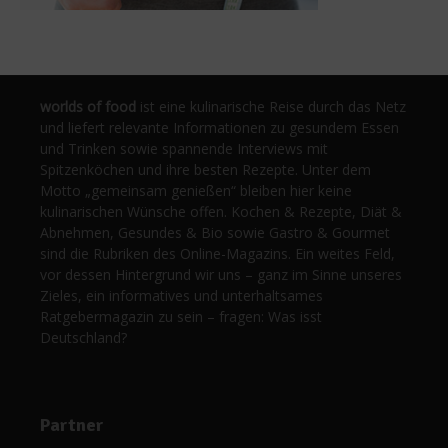
worlds of food
ist eine kulinarische Reise durch das Netz
und liefert relevante Informationen zu gesundem Essen
und Trinken sowie spannende Interviews mit
Spitzenköchen und ihre besten Rezepte. Unter dem
Motto „gemeinsam genießen“ bleiben hier keine
kulinarischen Wünsche offen. Kochen & Rezepte, Diät &
Abnehmen, Gesundes & Bio sowie Gastro & Gourmet
sind die Rubriken des Online-Magazins. Ein weites Feld,
vor dessen Hintergrund wir uns – ganz im Sinne unseres
Zieles, ein informatives und unterhaltsames
Ratgebermagazin zu sein – fragen: Was isst
Deutschland?
Partner