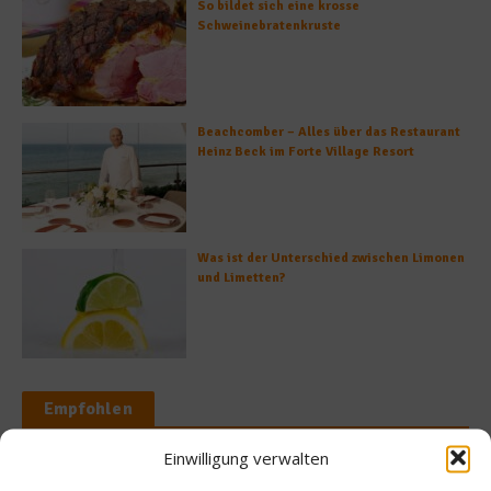
So bildet sich eine krosse
Schweinebratenkruste
Beachcomber – Alles über das Restaurant
Heinz Beck im Forte Village Resort
Was ist der Unterschied zwischen Limonen
und Limetten?
Empfohlen
Einwilligung verwalten