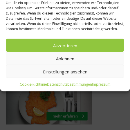
Spitzenköche
Um dir ein optimales Erlebnis zu bieten, verwenden wir Technologien
met
wie Cookies, um Geräteinformationen zu speichern und/oder darauf
This is just a Pun
zuzugreifen. Wenn du diesen Technologien zustimmst, können wir
– Mit Marc
Daten wie das Surfverhalten oder eindeutige IDs auf dieser Website
Chef (Teil 2) – Int
verarbeiten. Wenn du deine Einwillligung nicht erteilst oder zurückziehst,
li
können bestimmte Merkmale und Funktionen beeinträchtigt werden.
mit Stefan Marq
017
2. September 2011
Akzeptieren
Ablehnen
Was isst Deutschland
Einstellungen ansehen
Cookie-Richtlinie
Datenschutzbestimmungen
Impressum