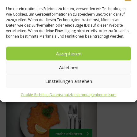
Um dir ein optimales Erlebnis zu bieten, verwenden wir Technologien
s isst Deutschland?
Ratgeb
wie Cookies, um Geräteinformationen zu speichern und/oder darauf
zuzugreifen. Wenn du diesen Technologien zustimmst, können wir
entiertes Bio-
Der Unters
Daten wie das Surfverhalten oder eindeutige IDs auf dieser Website
verarbeiten. Wenn du deine Einwillligung nicht erteilst oder zurückziehst,
lwasser im Cordon
gesät
können bestimmte Merkmale und Funktionen beeinträchtigt werden.
Bleu?
ungesättig
Akzeptieren
29. Februar 2012
14.
Ablehnen
Einstellungen ansehen
Was isst Deutschland
Cookie-Richtlinie
Datenschutzbestimmungen
Impressum