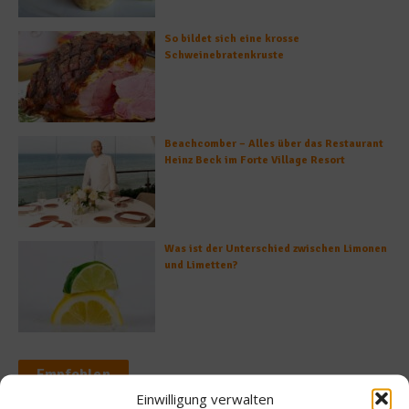
So bildet sich eine krosse
Schweinebratenkruste
Beachcomber – Alles über das Restaurant
Heinz Beck im Forte Village Resort
Was ist der Unterschied zwischen Limonen
und Limetten?
Empfohlen
Einwilligung verwalten