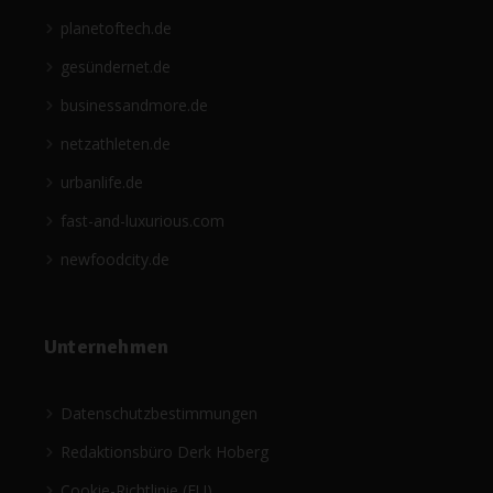
planetoftech.de
gesündernet.de
businessandmore.de
netzathleten.de
urbanlife.de
fast-and-luxurious.com
newfoodcity.de
Unternehmen
Datenschutzbestimmungen
Redaktionsbüro Derk Hoberg
Cookie-Richtlinie (EU)