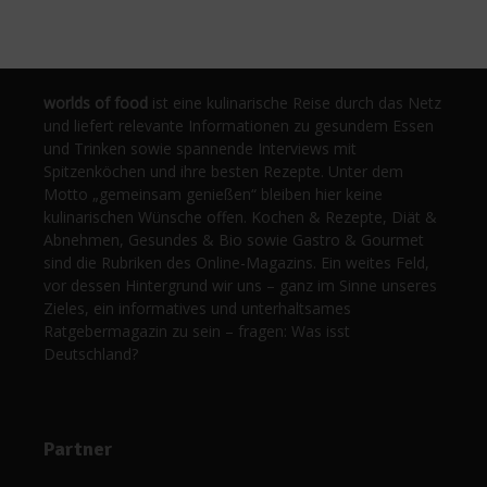
worlds of food
ist eine kulinarische Reise durch das Netz
und liefert relevante Informationen zu gesundem Essen
und Trinken sowie spannende Interviews mit
Spitzenköchen und ihre besten Rezepte. Unter dem
Motto „gemeinsam genießen“ bleiben hier keine
kulinarischen Wünsche offen. Kochen & Rezepte, Diät &
Abnehmen, Gesundes & Bio sowie Gastro & Gourmet
sind die Rubriken des Online-Magazins. Ein weites Feld,
vor dessen Hintergrund wir uns – ganz im Sinne unseres
Zieles, ein informatives und unterhaltsames
Ratgebermagazin zu sein – fragen: Was isst
Deutschland?
Partner