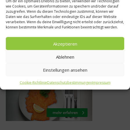
Um dir ein optimales Erlebnis zu bieten, verwenden wir Technologien
wie Cookies, um Geräteinformationen zu speichern und/oder darauf
eine Million
Wehmanns Ko
zuzugreifen. Wenn du diesen Technologien zustimmst, können wir
Daten wie das Surfverhalten oder eindeutige IDs auf dieser Website
o-Flächen in
Junge Patient
verarbeiten. Wenn du deine Einwillligung nicht erteilst oder zurückziehst,
können bestimmte Merkmale und Funktionen beeinträchtigt werden.
schland
die Kü
Juli 2015
20. August 
Akzeptieren
Ablehnen
Was isst Deutschland
Einstellungen ansehen
Cookie-Richtlinie
Datenschutzbestimmungen
Impressum