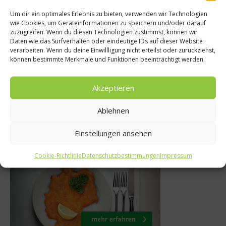
Um dir ein optimales Erlebnis zu bieten, verwenden wir Technologien
wie Cookies, um Geräteinformationen zu speichern und/oder darauf
News
Spitz
zuzugreifen. Wenn du diesen Technologien zustimmst, können wir
Daten wie das Surfverhalten oder eindeutige IDs auf dieser Website
scher Jakobsweg
Köche à la C
verarbeiten. Wenn du deine Einwillligung nicht erteilst oder zurückziehst,
können bestimmte Merkmale und Funktionen beeinträchtigt werden.
14 eröffnet
L
7. Juli 2014
21. J
Akzeptieren
Ablehnen
Einstellungen ansehen
Was isst Deutschland
Cookie-Richtlinie
Datenschutzbestimmungen
Impressum