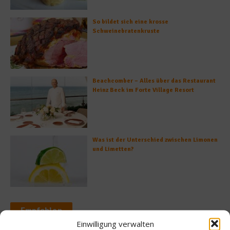
So bildet sich eine krosse
Schweinebratenkruste
Beachcomber – Alles über das Restaurant
Heinz Beck im Forte Village Resort
Was ist der Unterschied zwischen Limonen
und Limetten?
Empfohlen
Einwilligung verwalten