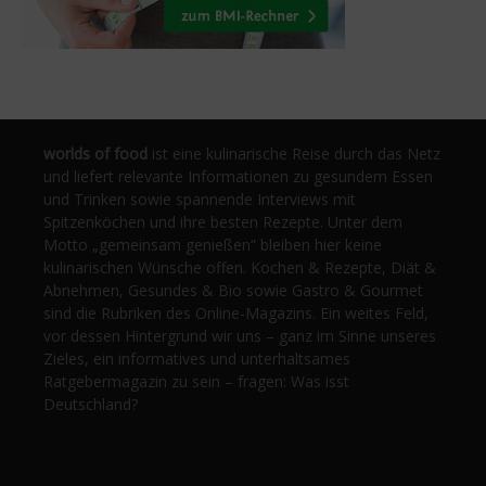
worlds of food
ist eine kulinarische Reise durch das Netz
und liefert relevante Informationen zu gesundem Essen
und Trinken sowie spannende Interviews mit
Spitzenköchen und ihre besten Rezepte. Unter dem
Motto „gemeinsam genießen“ bleiben hier keine
kulinarischen Wünsche offen. Kochen & Rezepte, Diät &
Abnehmen, Gesundes & Bio sowie Gastro & Gourmet
sind die Rubriken des Online-Magazins. Ein weites Feld,
vor dessen Hintergrund wir uns – ganz im Sinne unseres
Zieles, ein informatives und unterhaltsames
Ratgebermagazin zu sein – fragen: Was isst
Deutschland?