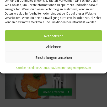
Um dir ein optimales Erlebnis zu bieten, verwenden wir Technologien
treise
News
wie Cookies, um Geräteinformationen zu speichern und/oder darauf
zuzugreifen. Wenn du diesen Technologien zustimmst, können wir
ikanische
Die Ergebnisse der 
Daten wie das Surfverhalten oder eindeutige IDs auf dieser Website
verarbeiten. Wenn du deine Einwillligung nicht erteilst oder zurückziehst,
ajine
WM der Gastron
können bestimmte Merkmale und Funktionen beeinträchtigt werden.
23. April 2013
Akzeptieren
Ablehnen
Was isst Deutschland
Einstellungen ansehen
Cookie-Richtlinie
Datenschutzbestimmungen
Impressum