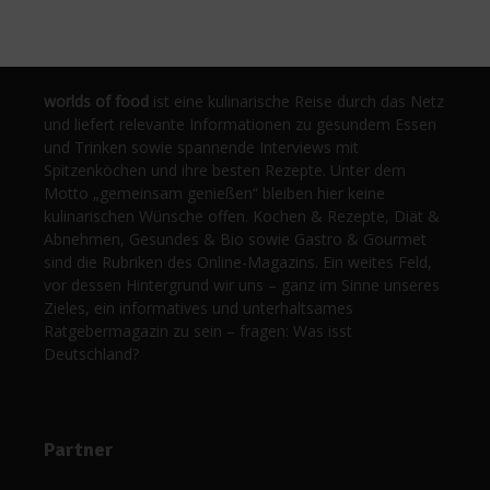
worlds of food
ist eine kulinarische Reise durch das Netz
und liefert relevante Informationen zu gesundem Essen
und Trinken sowie spannende Interviews mit
Spitzenköchen und ihre besten Rezepte. Unter dem
Motto „gemeinsam genießen“ bleiben hier keine
kulinarischen Wünsche offen. Kochen & Rezepte, Diät &
Abnehmen, Gesundes & Bio sowie Gastro & Gourmet
sind die Rubriken des Online-Magazins. Ein weites Feld,
vor dessen Hintergrund wir uns – ganz im Sinne unseres
Zieles, ein informatives und unterhaltsames
Ratgebermagazin zu sein – fragen: Was isst
Deutschland?
Partner