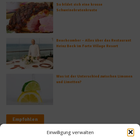
So bildet sich eine krosse
Schweinebratenkruste
Beachcomber – Alles über das Restaurant
Heinz Beck im Forte Village Resort
Was ist der Unterschied zwischen Limonen
und Limetten?
Empfohlen
Einwilligung verwalten