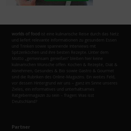
worlds of food
ist eine kulinarische Reise durch das Netz
und liefert relevante Informationen zu gesundem Essen
und Trinken sowie spannende Interviews mit
Spitzenköchen und ihre besten Rezepte. Unter dem
Motto „gemeinsam genießen“ bleiben hier keine
kulinarischen Wünsche offen. Kochen & Rezepte, Diät &
Abnehmen, Gesundes & Bio sowie Gastro & Gourmet
sind die Rubriken des Online-Magazins. Ein weites Feld,
vor dessen Hintergrund wir uns – ganz im Sinne unseres
Zieles, ein informatives und unterhaltsames
Ratgebermagazin zu sein – fragen: Was isst
Deutschland?
Partner