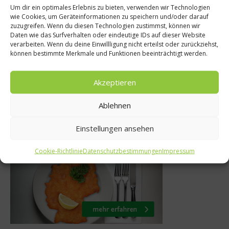
Um dir ein optimales Erlebnis zu bieten, verwenden wir Technologien
wie Cookies, um Geräteinformationen zu speichern und/oder darauf
News
Küchenti
zuzugreifen. Wenn du diesen Technologien zustimmst, können wir
Daten wie das Surfverhalten oder eindeutige IDs auf dieser Website
rneckhof zieht
Kann man Ka
verarbeiten. Wenn du deine Einwillligung nicht erteilst oder zurückziehst,
2017 ins Grüne
einfrie
können bestimmte Merkmale und Funktionen beeinträchtigt werden.
Juni 2017
21. Novembe
Akzeptieren
Ablehnen
Was isst Deutschland
Einstellungen ansehen
Cookie-Richtlinie
Datenschutzbestimmungen
Impressum