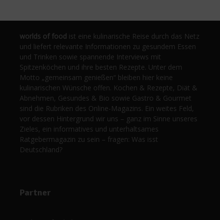
worlds of food
ist eine kulinarische Reise durch das Netz
und liefert relevante Informationen zu gesundem Essen
und Trinken sowie spannende Interviews mit
Spitzenköchen und ihre besten Rezepte. Unter dem
Motto „gemeinsam genießen“ bleiben hier keine
kulinarischen Wünsche offen. Kochen & Rezepte, Diät &
Abnehmen, Gesundes & Bio sowie Gastro & Gourmet
sind die Rubriken des Online-Magazins. Ein weites Feld,
vor dessen Hintergrund wir uns – ganz im Sinne unseres
Zieles, ein informatives und unterhaltsames
Ratgebermagazin zu sein – fragen: Was isst
Deutschland?
Partner