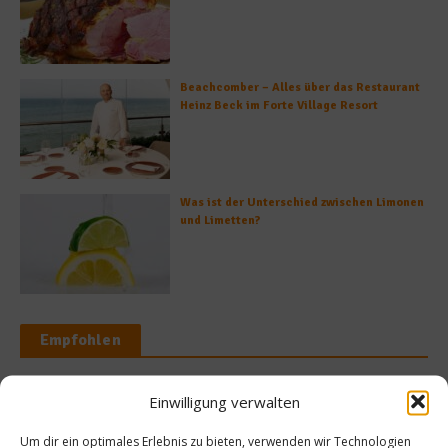
Beachcomber – Alles über das Restaurant
Heinz Beck im Forte Village Resort
Was ist der Unterschied zwischen Limonen
und Limetten?
Empfohlen
Einwilligung verwalten
Spargel
Um dir ein optimales Erlebnis zu bieten, verwenden wir Technologien