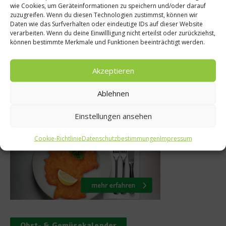
Rezepte
wie Cookies, um Geräteinformationen zu speichern und/oder darauf
Jenseits 
zuzugreifen. Wenn du diesen Technologien zustimmst, können wir
akoyaki Puffer
Daten wie das Surfverhalten oder eindeutige IDs auf dieser Website
Hollan
verarbeiten. Wenn du deine Einwillligung nicht erteilst oder zurückziehst,
können bestimmte Merkmale und Funktionen beeinträchtigt werden.
 Februar 2018
14. Apri
Akzeptieren
Ablehnen
Was isst Deutschland
Einstellungen ansehen
Cookie-Richtlinie
Datenschutzbestimmungen
Impressum
Obst- & Gemüsekalender