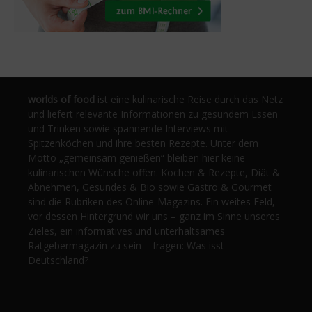
worlds of food
ist eine kulinarische Reise durch das Netz
und liefert relevante Informationen zu gesundem Essen
und Trinken sowie spannende Interviews mit
Spitzenköchen und ihre besten Rezepte. Unter dem
Motto „gemeinsam genießen“ bleiben hier keine
kulinarischen Wünsche offen. Kochen & Rezepte, Diät &
Abnehmen, Gesundes & Bio sowie Gastro & Gourmet
sind die Rubriken des Online-Magazins. Ein weites Feld,
vor dessen Hintergrund wir uns – ganz im Sinne unseres
Zieles, ein informatives und unterhaltsames
Ratgebermagazin zu sein – fragen: Was isst
Deutschland?