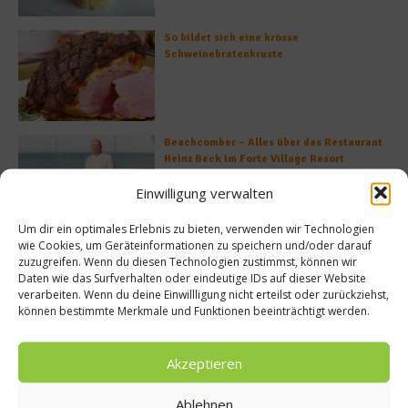
So bildet sich eine krosse
Schweinebratenkruste
Beachcomber – Alles über das Restaurant
Heinz Beck im Forte Village Resort
Einwilligung verwalten
Um dir ein optimales Erlebnis zu bieten, verwenden wir Technologien
wie Cookies, um Geräteinformationen zu speichern und/oder darauf
Was ist der Unterschied zwischen Limonen
zuzugreifen. Wenn du diesen Technologien zustimmst, können wir
und Limetten?
Daten wie das Surfverhalten oder eindeutige IDs auf dieser Website
verarbeiten. Wenn du deine Einwillligung nicht erteilst oder zurückziehst,
können bestimmte Merkmale und Funktionen beeinträchtigt werden.
Akzeptieren
Empfohlen
Ablehnen