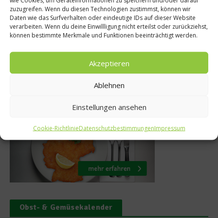
wie Cookies, um Geräteinformationen zu speichern und/oder darauf
islauf der
Forum Vini 2011
zuzugreifen. Wenn du diesen Technologien zustimmst, können wir
Daten wie das Surfverhalten oder eindeutige IDs auf dieser Website
r?
für Genieß
verarbeiten. Wenn du deine Einwillligung nicht erteilst oder zurückziehst,
können bestimmte Merkmale und Funktionen beeinträchtigt werden.
r 2011
17. November 20
Akzeptieren
Ablehnen
Was isst Deutschland
Einstellungen ansehen
Cookie-Richtlinie
Datenschutzbestimmungen
Impressum
Obst- & Gemüsekalender