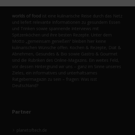
worlds of food
ist eine kulinarische Reise durch das Netz
und liefert relevante Informationen zu gesundem Essen
und Trinken sowie spannende Interviews mit
Spitzenköchen und ihre besten Rezepte. Unter dem
Motto „gemeinsam genießen“ bleiben hier keine
kulinarischen Wünsche offen. Kochen & Rezepte, Diät &
Abnehmen, Gesundes & Bio sowie Gastro & Gourmet
sind die Rubriken des Online-Magazins. Ein weites Feld,
vor dessen Hintergrund wir uns – ganz im Sinne unseres
Zieles, ein informatives und unterhaltsames
Ratgebermagazin zu sein – fragen: Was isst
Deutschland?
Partner
planetoftech.de