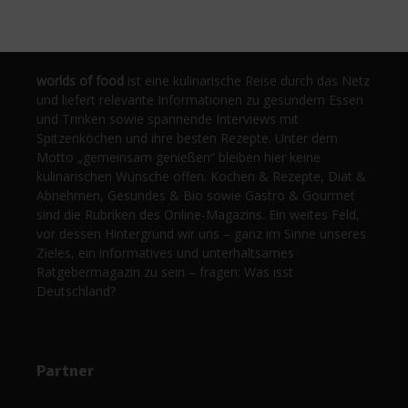
worlds of food
ist eine kulinarische Reise durch das Netz
und liefert relevante Informationen zu gesundem Essen
und Trinken sowie spannende Interviews mit
Spitzenköchen und ihre besten Rezepte. Unter dem
Motto „gemeinsam genießen“ bleiben hier keine
kulinarischen Wünsche offen. Kochen & Rezepte, Diät &
Abnehmen, Gesundes & Bio sowie Gastro & Gourmet
sind die Rubriken des Online-Magazins. Ein weites Feld,
vor dessen Hintergrund wir uns – ganz im Sinne unseres
Zieles, ein informatives und unterhaltsames
Ratgebermagazin zu sein – fragen: Was isst
Deutschland?
Partner