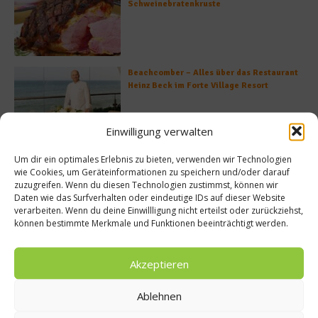
Schweinebratenkruste
Beachcomber – Alles über das Restaurant
Heinz Beck im Forte Village Resort
Einwilligung verwalten
Was ist der Unterschied zwischen Limonen
Um dir ein optimales Erlebnis zu bieten, verwenden wir Technologien
und Limetten?
wie Cookies, um Geräteinformationen zu speichern und/oder darauf
zuzugreifen. Wenn du diesen Technologien zustimmst, können wir
Daten wie das Surfverhalten oder eindeutige IDs auf dieser Website
verarbeiten. Wenn du deine Einwillligung nicht erteilst oder zurückziehst,
können bestimmte Merkmale und Funktionen beeinträchtigt werden.
Empfohlen
Akzeptieren
Ablehnen
News