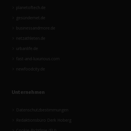
planetoftech.de
gesündernet.de
businessandmore.de
netzathleten.de
urbanlife.de
fast-and-luxurious.com
newfoodcity.de
Unternehmen
Datenschutzbestimmungen
Redaktionsbüro Derk Hoberg
Cookie-Richtlinie (EU)