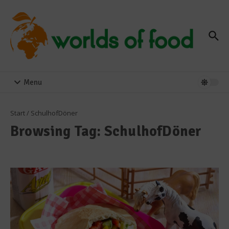
Zum Inhalt springen
Menu
Start
/
SchulhofDöner
Browsing Tag: SchulhofDöner