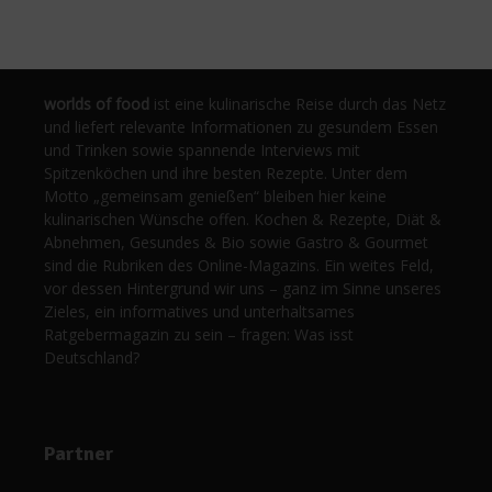
worlds of food
ist eine kulinarische Reise durch das Netz
und liefert relevante Informationen zu gesundem Essen
und Trinken sowie spannende Interviews mit
Spitzenköchen und ihre besten Rezepte. Unter dem
Motto „gemeinsam genießen“ bleiben hier keine
kulinarischen Wünsche offen. Kochen & Rezepte, Diät &
Abnehmen, Gesundes & Bio sowie Gastro & Gourmet
sind die Rubriken des Online-Magazins. Ein weites Feld,
vor dessen Hintergrund wir uns – ganz im Sinne unseres
Zieles, ein informatives und unterhaltsames
Ratgebermagazin zu sein – fragen: Was isst
Deutschland?
Partner