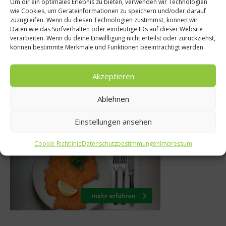
Um dir ein optimales Erlebnis zu bieten, verwenden wir Technologien
s
wie Cookies, um Geräteinformationen zu speichern und/oder darauf
Kochbücher
zuzugreifen. Wenn du diesen Technologien zustimmst, können wir
l auf der
Daten wie das Surfverhalten oder eindeutige IDs auf dieser Website
Bangkok Stree
verarbeiten. Wenn du deine Einwillligung nicht erteilst oder zurückziehst,
karte
können bestimmte Merkmale und Funktionen beeinträchtigt werden.
1. Januar 2020
r 2012
Akzeptieren
Ablehnen
Was isst Deutschland
Einstellungen ansehen
Cookie-Richtlinie
Datenschutzbestimmungen
Impressum