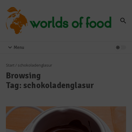
Zum Inhalt springen
Menu
Start
/
schokoladenglasur
Browsing
Tag: schokoladenglasur