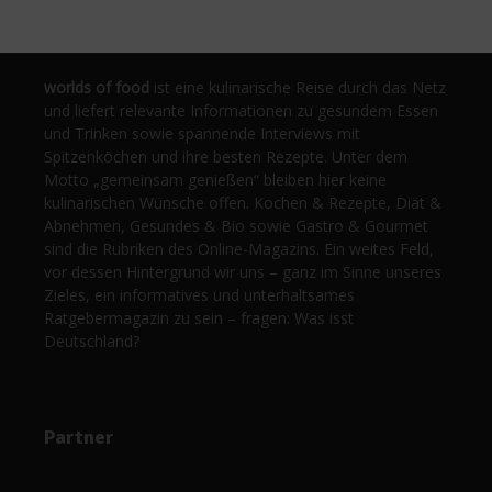
worlds of food
ist eine kulinarische Reise durch das Netz
und liefert relevante Informationen zu gesundem Essen
und Trinken sowie spannende Interviews mit
Spitzenköchen und ihre besten Rezepte. Unter dem
Motto „gemeinsam genießen“ bleiben hier keine
kulinarischen Wünsche offen. Kochen & Rezepte, Diät &
Abnehmen, Gesundes & Bio sowie Gastro & Gourmet
sind die Rubriken des Online-Magazins. Ein weites Feld,
vor dessen Hintergrund wir uns – ganz im Sinne unseres
Zieles, ein informatives und unterhaltsames
Ratgebermagazin zu sein – fragen: Was isst
Deutschland?
Partner