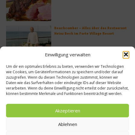
Beachcomber – Alles über das Restaurant
Heinz Beck im Forte Village Resort
Einwilligung verwalten
Was ist der Unterschied zwischen Limonen
Um dir ein optimales Erlebnis zu bieten, verwenden wir Technologien
und Limetten?
wie Cookies, um Geräteinformationen zu speichern und/oder darauf
zuzugreifen. Wenn du diesen Technologien zustimmst, können wir
Daten wie das Surfverhalten oder eindeutige IDs auf dieser Website
verarbeiten. Wenn du deine Einwillligung nicht erteilst oder zurückziehst,
können bestimmte Merkmale und Funktionen beeinträchtigt werden.
Empfohlen
Akzeptieren
Ablehnen
Gastro & Gourmet