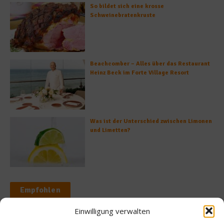
So bildet sich eine krosse
Schweinebratenkruste
Beachcomber – Alles über das Restaurant
Heinz Beck im Forte Village Resort
Was ist der Unterschied zwischen Limonen
und Limetten?
Empfohlen
Einwilligung verwalten