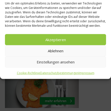
Um dir ein optimales Erlebnis zu bieten, verwenden wir Technologien
te
News
wie Cookies, um Geräteinformationen zu speichern und/oder darauf
zuzugreifen. Wenn du diesen Technologien zustimmst, können wir
insgans vom
Von der Tellerw
Daten wie das Surfverhalten oder eindeutige IDs auf dieser Website
verarbeiten. Wenn du deine Einwillligung nicht erteilst oder zurückziehst,
koch
zur Sterne-K
können bestimmte Merkmale und Funktionen beeinträchtigt werden.
r 2013
4. August 2017
Akzeptieren
Ablehnen
Was isst Deutschland
Einstellungen ansehen
Cookie-Richtlinie
Datenschutzbestimmungen
Impressum