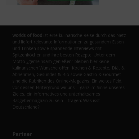
worlds of food
ist eine kulinarische Reise durch das Netz
und liefert relevante Informationen zu gesundem Essen
und Trinken sowie spannende Interviews mit
Spitzenköchen und ihre besten Rezepte. Unter dem
Motto „gemeinsam genießen“ bleiben hier keine
kulinarischen Wünsche offen. Kochen & Rezepte, Diät &
Abnehmen, Gesundes & Bio sowie Gastro & Gourmet
sind die Rubriken des Online-Magazins. Ein weites Feld,
vor dessen Hintergrund wir uns – ganz im Sinne unseres
Zieles, ein informatives und unterhaltsames
Ratgebermagazin zu sein – fragen: Was isst
Deutschland?
Partner