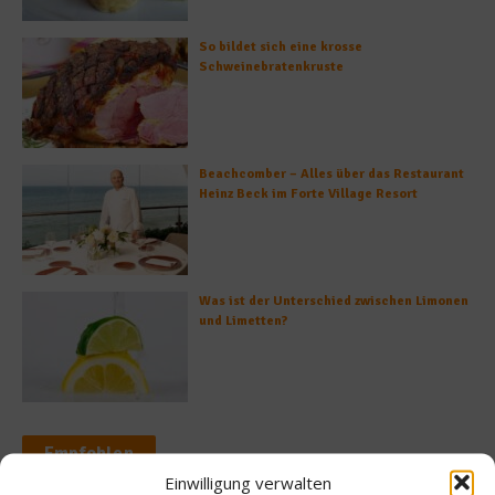
So bildet sich eine krosse
Schweinebratenkruste
Beachcomber – Alles über das Restaurant
Heinz Beck im Forte Village Resort
Was ist der Unterschied zwischen Limonen
und Limetten?
Empfohlen
Einwilligung verwalten