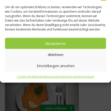
Um dir ein optimales Erlebnis zu bieten, verwenden wir Technologien
Rezepte
wie Cookies, um Geräteinformationen zu speichern und/oder darauf
erschwendung
zuzugreifen. Wenn du diesen Technologien zustimmst, können wir
Bonbons selbst m
Daten wie das Surfverhalten oder eindeutige IDs auf dieser Website
 Grillgenuss –
verarbeiten. Wenn du deine Einwillligung nicht erteilst oder zurückziehst,
Rezept für La
können bestimmte Merkmale und Funktionen beeinträchtigt werden.
ne Fleisch
Bonbon
ni 2020
Akzeptieren
24. März 201
Ablehnen
Einstellungen ansehen
Was isst Deutschland
Cookie-Richtlinie
Datenschutzbestimmungen
Impressum