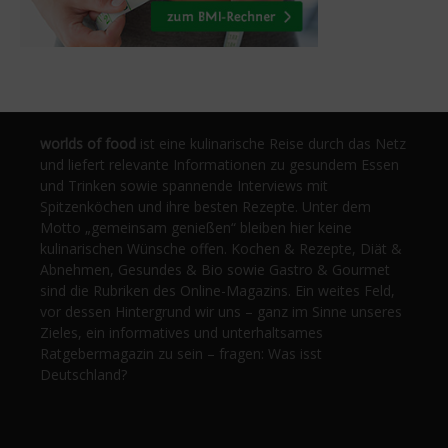
worlds of food
ist eine kulinarische Reise durch das Netz
und liefert relevante Informationen zu gesundem Essen
und Trinken sowie spannende Interviews mit
Spitzenköchen und ihre besten Rezepte. Unter dem
Motto „gemeinsam genießen“ bleiben hier keine
kulinarischen Wünsche offen. Kochen & Rezepte, Diät &
Abnehmen, Gesundes & Bio sowie Gastro & Gourmet
sind die Rubriken des Online-Magazins. Ein weites Feld,
vor dessen Hintergrund wir uns – ganz im Sinne unseres
Zieles, ein informatives und unterhaltsames
Ratgebermagazin zu sein – fragen: Was isst
Deutschland?