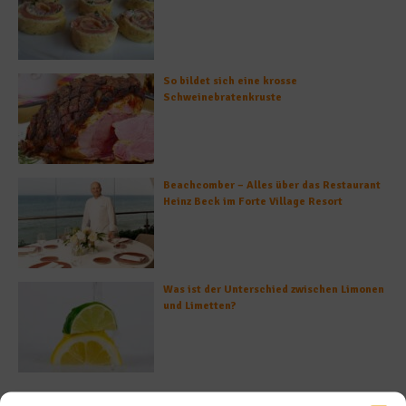
So bildet sich eine krosse
Schweinebratenkruste
Beachcomber – Alles über das Restaurant
Heinz Beck im Forte Village Resort
Was ist der Unterschied zwischen Limonen
und Limetten?