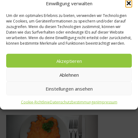
Empfohlen
Einwilligung verwalten
Um dir ein optimales Erlebnis zu bieten, verwenden wir Technologien
wie Cookies, um Geräteinformationen zu speichern und/oder darauf
zuzugreifen. Wenn du diesen Technologien zustimmst, können wir
Daten wie das Surfverhalten oder eindeutige IDs auf dieser Website
ro & Gourmet
verarbeiten. Wenn du deine Einwillligung nicht erteilst oder zurückziehst,
Ratgeber G
können bestimmte Merkmale und Funktionen beeinträchtigt werden.
ept für einen
Wie gesund i
enen Urlaub
Akzeptieren
7. Novemb
Dezember 2015
Ablehnen
Einstellungen ansehen
Was isst Deutschland
Cookie-Richtlinie
Datenschutzbestimmungen
Impressum