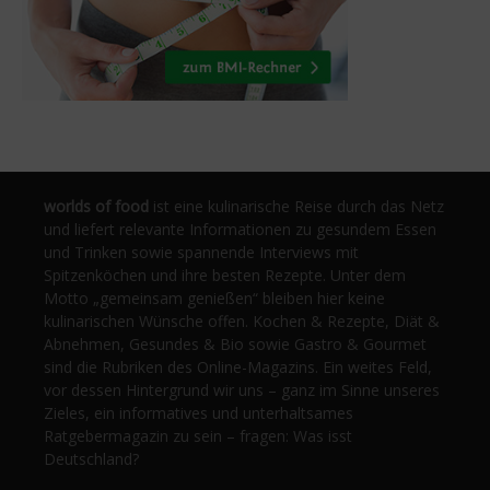
worlds of food
ist eine kulinarische Reise durch das Netz
und liefert relevante Informationen zu gesundem Essen
und Trinken sowie spannende Interviews mit
Spitzenköchen und ihre besten Rezepte. Unter dem
Motto „gemeinsam genießen“ bleiben hier keine
kulinarischen Wünsche offen. Kochen & Rezepte, Diät &
Abnehmen, Gesundes & Bio sowie Gastro & Gourmet
sind die Rubriken des Online-Magazins. Ein weites Feld,
vor dessen Hintergrund wir uns – ganz im Sinne unseres
Zieles, ein informatives und unterhaltsames
Ratgebermagazin zu sein – fragen: Was isst
Deutschland?