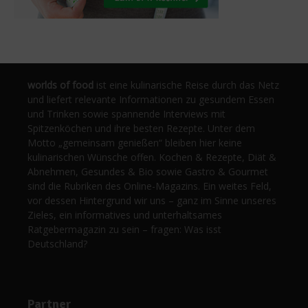
worlds of food
ist eine kulinarische Reise durch das Netz
und liefert relevante Informationen zu gesundem Essen
und Trinken sowie spannende Interviews mit
Spitzenköchen und ihre besten Rezepte. Unter dem
Motto „gemeinsam genießen“ bleiben hier keine
kulinarischen Wünsche offen. Kochen & Rezepte, Diät &
Abnehmen, Gesundes & Bio sowie Gastro & Gourmet
sind die Rubriken des Online-Magazins. Ein weites Feld,
vor dessen Hintergrund wir uns – ganz im Sinne unseres
Zieles, ein informatives und unterhaltsames
Ratgebermagazin zu sein – fragen: Was isst
Deutschland?
Partner