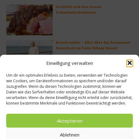
So bildet sich eine krosse
Schweinebratenkruste
Beachcomber – Alles über das Restaurant
Heinz Beck im Forte Village Resort
Einwilligung verwalten
Um dir ein optimales Erlebnis zu bieten, verwenden wir Technologien
Was ist der Unterschied zwischen Limonen
wie Cookies, um Geräteinformationen zu speichern und/oder darauf
und Limetten?
zuzugreifen. Wenn du diesen Technologien zustimmst, können wir
Daten wie das Surfverhalten oder eindeutige IDs auf dieser Website
verarbeiten. Wenn du deine Einwillligung nicht erteilst oder zurückziehst,
können bestimmte Merkmale und Funktionen beeinträchtigt werden.
Akzeptieren
Empfohlen
Ablehnen