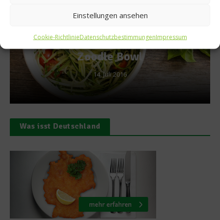
Einstellungen ansehen
Küchentipps
Cookie-Richtlinie
Datenschutzbestimmungen
Impressum
ber:
Tipps zum scharfen Es
19. Juni 2014
Was isst Deutschland