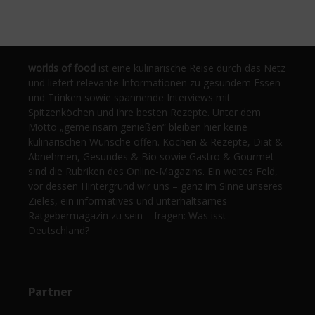
worlds of food
ist eine kulinarische Reise durch das Netz
und liefert relevante Informationen zu gesundem Essen
und Trinken sowie spannende Interviews mit
Spitzenköchen und ihre besten Rezepte. Unter dem
Motto „gemeinsam genießen“ bleiben hier keine
kulinarischen Wünsche offen. Kochen & Rezepte, Diät &
Abnehmen, Gesundes & Bio sowie Gastro & Gourmet
sind die Rubriken des Online-Magazins. Ein weites Feld,
vor dessen Hintergrund wir uns – ganz im Sinne unseres
Zieles, ein informatives und unterhaltsames
Ratgebermagazin zu sein – fragen: Was isst
Deutschland?
Partner