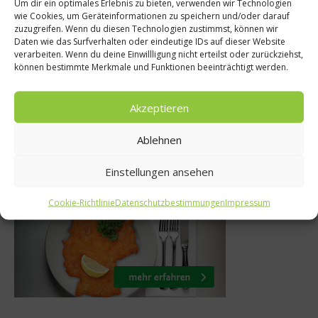
Um dir ein optimales Erlebnis zu bieten, verwenden wir Technologien
wie Cookies, um Geräteinformationen zu speichern und/oder darauf
 Kochen ist
Spargelra
zuzugreifen. Wenn du diesen Technologien zustimmst, können wir
Daten wie das Surfverhalten oder eindeutige IDs auf dieser Website
ebteste
Forellenfi
verarbeiten. Wenn du deine Einwillligung nicht erteilst oder zurückziehst,
können bestimmte Merkmale und Funktionen beeinträchtigt werden.
tstätigkeit
Bratkarto
Mai 2017
17. April 2
Akzeptieren
Ablehnen
Was isst Deutschland
Einstellungen ansehen
Cookie-Richtlinie
Datenschutzbestimmungen
Impressum