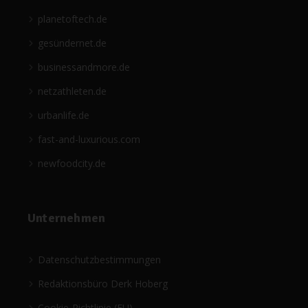
planetoftech.de
gesündernet.de
businessandmore.de
netzathleten.de
urbanlife.de
fast-and-luxurious.com
newfoodcity.de
Unternehmen
Datenschutzbestimmungen
Redaktionsbüro Derk Hoberg
Cookie-Richtlinie (EU)