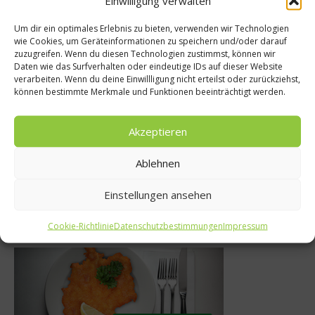
Einwilligung verwalten
Um dir ein optimales Erlebnis zu bieten, verwenden wir Technologien
Rezept
wie Cookies, um Geräteinformationen zu speichern und/oder darauf
hbücher
zuzugreifen. Wenn du diesen Technologien zustimmst, können wir
Rezept: K
Daten wie das Surfverhalten oder eindeutige IDs auf dieser Website
nne unterwegs –
verarbeiten. Wenn du deine Einwillligung nicht erteilst oder zurückziehst,
Selleriesüpp
können bestimmte Merkmale und Funktionen beeinträchtigt werden.
Freien leicht
englischer Se
macht
Roma-Kirsc
Akzeptieren
bruar 2021
27. Januar 
Ablehnen
Einstellungen ansehen
Was isst Deutschland
Cookie-Richtlinie
Datenschutzbestimmungen
Impressum