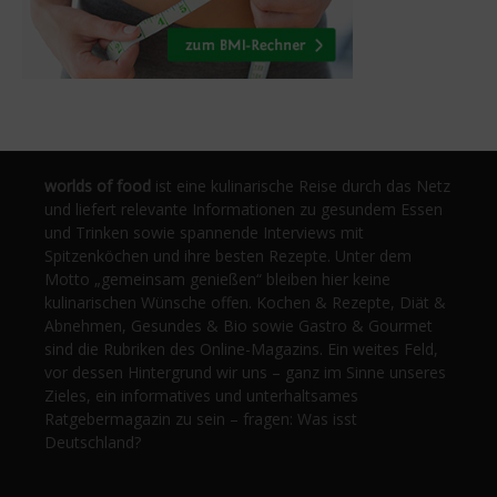
worlds of food
ist eine kulinarische Reise durch das Netz
und liefert relevante Informationen zu gesundem Essen
und Trinken sowie spannende Interviews mit
Spitzenköchen und ihre besten Rezepte. Unter dem
Motto „gemeinsam genießen“ bleiben hier keine
kulinarischen Wünsche offen. Kochen & Rezepte, Diät &
Abnehmen, Gesundes & Bio sowie Gastro & Gourmet
sind die Rubriken des Online-Magazins. Ein weites Feld,
vor dessen Hintergrund wir uns – ganz im Sinne unseres
Zieles, ein informatives und unterhaltsames
Ratgebermagazin zu sein – fragen: Was isst
Deutschland?