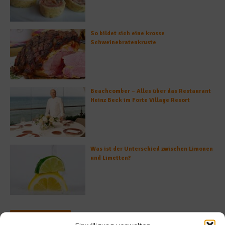
So bildet sich eine krosse
Schweinebratenkruste
Beachcomber – Alles über das Restaurant
Heinz Beck im Forte Village Resort
Was ist der Unterschied zwischen Limonen
und Limetten?
Empfohlen