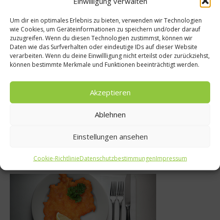
Einwilligung verwalten
Um dir ein optimales Erlebnis zu bieten, verwenden wir Technologien
wie Cookies, um Geräteinformationen zu speichern und/oder darauf
köche
zuzugreifen. Wenn du diesen Technologien zustimmst, können wir
Getränke
Daten wie das Surfverhalten oder eindeutige IDs auf dieser Website
aucht eine
verarbeiten. Wenn du deine Einwillligung nicht erteilst oder zurückziehst,
Wer wird 2023 
können bestimmte Merkmale und Funktionen beeinträchtigt werden.
hrift – Onno
Sommelier der
 Interview
Akzeptieren
25. Januar 2023
2015
Ablehnen
Einstellungen ansehen
Was isst Deutschland
Cookie-Richtlinie
Datenschutzbestimmungen
Impressum