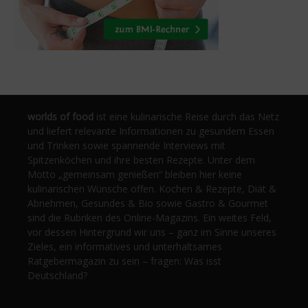
worlds of food
ist eine kulinarische Reise durch das Netz
und liefert relevante Informationen zu gesundem Essen
und Trinken sowie spannende Interviews mit
Spitzenköchen und ihre besten Rezepte. Unter dem
Motto „gemeinsam genießen“ bleiben hier keine
kulinarischen Wünsche offen. Kochen & Rezepte, Diät &
Abnehmen, Gesundes & Bio sowie Gastro & Gourmet
sind die Rubriken des Online-Magazins. Ein weites Feld,
vor dessen Hintergrund wir uns – ganz im Sinne unseres
Zieles, ein informatives und unterhaltsames
Ratgebermagazin zu sein – fragen: Was isst
Deutschland?