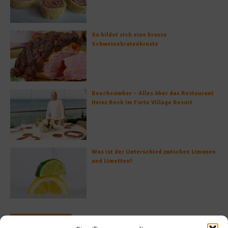
So bildet sich eine krosse
Schweinebratenkruste
Beachcomber – Alles über das Restaurant
Heinz Beck im Forte Village Resort
Was ist der Unterschied zwischen Limonen
und Limetten?
Empfohlen