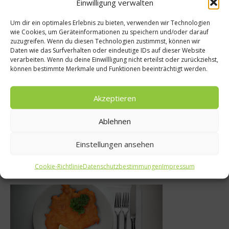
Einwilligung verwalten
Um dir ein optimales Erlebnis zu bieten, verwenden wir Technologien
wie Cookies, um Geräteinformationen zu speichern und/oder darauf
s
zuzugreifen. Wenn du diesen Technologien zustimmst, können wir
News
Daten wie das Surfverhalten oder eindeutige IDs auf dieser Website
: Blue Penny
verarbeiten. Wenn du deine Einwillligung nicht erteilst oder zurückziehst,
Mit KLASSE, KO
können bestimmte Merkmale und Funktionen beeinträchtigt werden.
staurant auf
die Welt
tius
Akzeptieren
22. September 20
2019
Ablehnen
Einstellungen ansehen
Was isst Deutschland
Cookie-Richtlinie
Datenschutzbestimmungen
Impressum