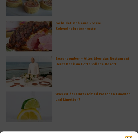
So bildet sich eine krosse
Schweinebratenkruste
Beachcomber – Alles über das Restaurant
Heinz Beck im Forte Village Resort
Was ist der Unterschied zwischen Limonen
und Limetten?
Empfohlen