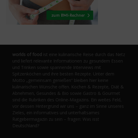
worlds of food
ist eine kulinarische Reise durch das Netz
und liefert relevante Informationen zu gesundem Essen
und Trinken sowie spannende Interviews mit
Spitzenköchen und ihre besten Rezepte. Unter dem
Motto „gemeinsam genießen“ bleiben hier keine
kulinarischen Wünsche offen. Kochen & Rezepte, Diät &
Abnehmen, Gesundes & Bio sowie Gastro & Gourmet
sind die Rubriken des Online-Magazins. Ein weites Feld,
vor dessen Hintergrund wir uns – ganz im Sinne unseres
Zieles, ein informatives und unterhaltsames
Ratgebermagazin zu sein – fragen: Was isst
Deutschland?