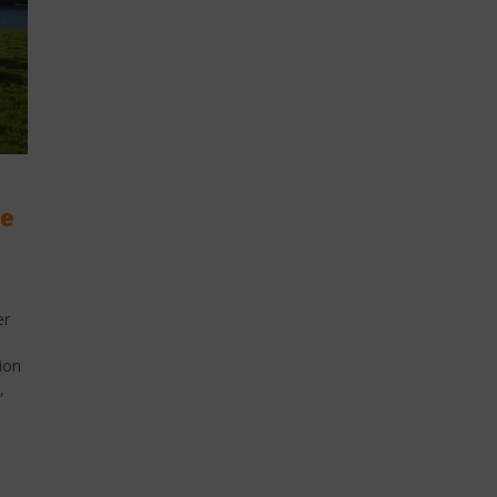
ge
t
er
e
tion
,