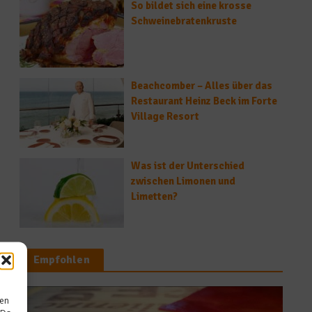
So bildet sich eine krosse
Schweinebratenkruste
Beachcomber – Alles über das
Restaurant Heinz Beck im Forte
Village Resort
Was ist der Unterschied
zwischen Limonen und
Limetten?
Empfohlen
sen