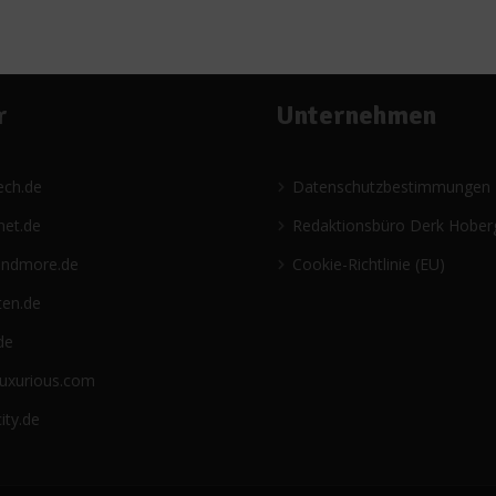
r
Unternehmen
ech.de
Datenschutzbestimmungen
net.de
Redaktionsbüro Derk Hober
andmore.de
Cookie-Richtlinie (EU)
ten.de
de
luxurious.com
ity.de