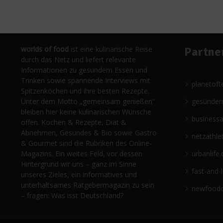
worlds of food
ist eine kulinarische Reise
Partne
durch das Netz und liefert relevante
Informationen zu gesundem Essen und
Trinken sowie spannende Interviews mit
planetoft
Spitzenköchen und ihre besten Rezepte.
Unter dem Motto „gemeinsam genießen“
gesünder
bleiben hier keine kulinarischen Wünsche
business
offen. Kochen & Rezepte, Diät &
Abnehmen, Gesundes & Bio sowie Gastro
netzathle
& Gourmet sind die Rubriken des Online-
Magazins. Ein weites Feld, vor dessen
urbanlife.
Hintergrund wir uns – ganz im Sinne
fast-and-
unseres Zieles, ein informatives und
unterhaltsames Ratgebermagazin zu sein
newfoodc
– fragen: Was isst Deutschland?