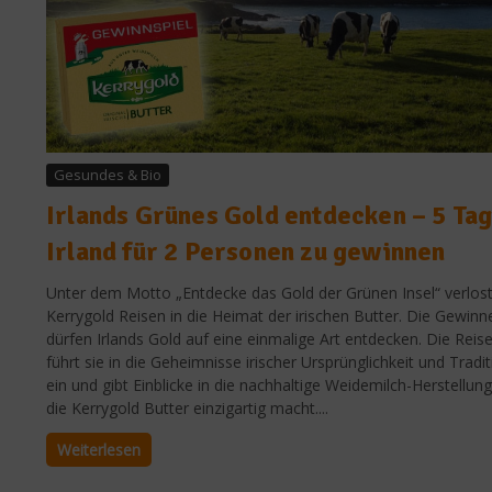
Gesundes & Bio
Irlands Grünes Gold entdecken – 5 Ta
Irland für 2 Personen zu gewinnen
Unter dem Motto „Entdecke das Gold der Grünen Insel“ verlos
Kerrygold Reisen in die Heimat der irischen Butter. Die Gewinn
dürfen Irlands Gold auf eine einmalige Art entdecken. Die Reis
führt sie in die Geheimnisse irischer Ursprünglichkeit und Tradi
ein und gibt Einblicke in die nachhaltige Weidemilch-Herstellung
die Kerrygold Butter einzigartig macht....
Weiterlesen