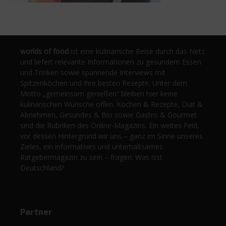
worlds of food
ist eine kulinarische Reise durch das Netz
und liefert relevante Informationen zu gesundem Essen
und Trinken sowie spannende Interviews mit
Spitzenköchen und ihre besten Rezepte. Unter dem
Motto „gemeinsam genießen“ bleiben hier keine
kulinarischen Wünsche offen. Kochen & Rezepte, Diät &
Abnehmen, Gesundes & Bio sowie Gastro & Gourmet
sind die Rubriken des Online-Magazins. Ein weites Feld,
vor dessen Hintergrund wir uns – ganz im Sinne unseres
Zieles, ein informatives und unterhaltsames
Ratgebermagazin zu sein – fragen: Was isst
Deutschland?
Partner