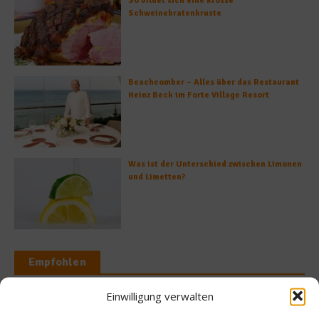
So bildet sich eine krosse
Schweinebratenkruste
Beachcomber – Alles über das Restaurant
Heinz Beck im Forte Village Resort
Was ist der Unterschied zwischen Limonen
und Limetten?
Empfohlen
Einwilligung verwalten