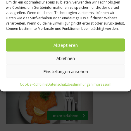
 Deutschland?
Weg mit dem Wi
Um dir ein optimales Erlebnis zu bieten, verwenden wir Technologien
wie Cookies, um Geräteinformationen zu speichern und/oder darauf
 heißen
Intervie
zuzugreifen. Wenn du diesen Technologien zustimmst, können wir
Daten wie das Surfverhalten oder eindeutige IDs auf dieser Website
uscheln
Ernährungswiss
verarbeiten. Wenn du deine Einwillligung nicht erteilst oder zurückziehst,
können bestimmte Merkmale und Funktionen beeinträchtigt werden.
uscheln?
n Nina Sc
anuar 2016
1. Januar 
Akzeptieren
Ablehnen
Was isst Deutschland
Einstellungen ansehen
Cookie-Richtlinie
Datenschutzbestimmungen
Impressum