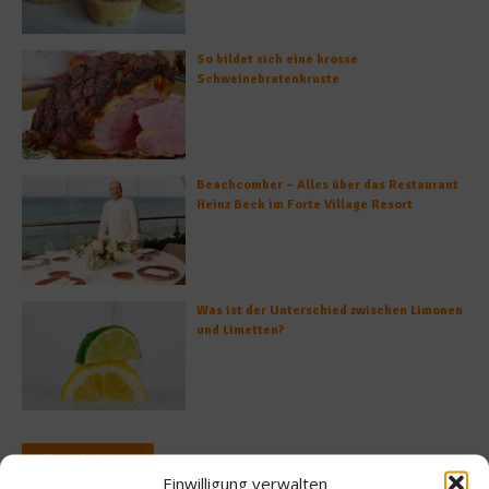
So bildet sich eine krosse
Schweinebratenkruste
Beachcomber – Alles über das Restaurant
Heinz Beck im Forte Village Resort
Was ist der Unterschied zwischen Limonen
und Limetten?
Empfohlen
Einwilligung verwalten