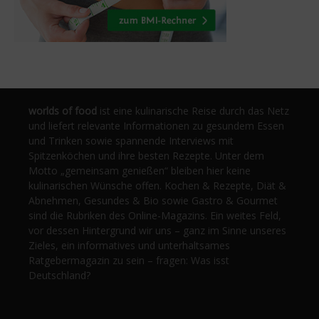
worlds of food
ist eine kulinarische Reise durch das Netz
und liefert relevante Informationen zu gesundem Essen
und Trinken sowie spannende Interviews mit
Spitzenköchen und ihre besten Rezepte. Unter dem
Motto „gemeinsam genießen“ bleiben hier keine
kulinarischen Wünsche offen. Kochen & Rezepte, Diät &
Abnehmen, Gesundes & Bio sowie Gastro & Gourmet
sind die Rubriken des Online-Magazins. Ein weites Feld,
vor dessen Hintergrund wir uns – ganz im Sinne unseres
Zieles, ein informatives und unterhaltsames
Ratgebermagazin zu sein – fragen: Was isst
Deutschland?