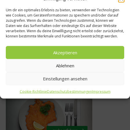
Um dir ein optimales Erlebnis zu bieten, verwenden wir Technologien
wie Cookies, um Geräteinformationen zu speichern und/oder darauf
Getränke
zuzugreifen. Wenn du diesen Technologien zustimmst, können wir
te
Daten wie das Surfverhalten oder eindeutige IDs auf dieser Website
Mahatma Wi
verarbeiten. Wenn du deine Einwillligung nicht erteilst oder zurückziehst,
naise selber
können bestimmte Merkmale und Funktionen beeinträchtigt werden.
Bedeutender Wein
en
Italien
Akzeptieren
r 2014
8. Februar 2013
Ablehnen
Einstellungen ansehen
Was isst Deutschland
Cookie-Richtlinie
Datenschutzbestimmungen
Impressum