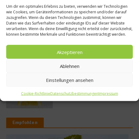
Um dir ein optimales Erlebnis zu bieten, verwenden wir Technologien
So bildet sich eine krosse
wie Cookies, um Geräteinformationen zu speichern und/oder darauf
Schweinebratenkruste
zuzugreifen. Wenn du diesen Technologien zustimmst, können wir
Daten wie das Surfverhalten oder eindeutige IDs auf dieser Website
verarbeiten. Wenn du deine Einwillligung nicht erteilst oder zurückziehst,
können bestimmte Merkmale und Funktionen beeinträchtigt werden.
Beachcomber – Alles über das Restaurant
Heinz Beck im Forte Village Resort
Akzeptieren
Ablehnen
Einstellungen ansehen
Was ist der Unterschied zwischen Limonen
und Limetten?
Cookie-Richtlinie
Datenschutzbestimmungen
Impressum
Empfohlen