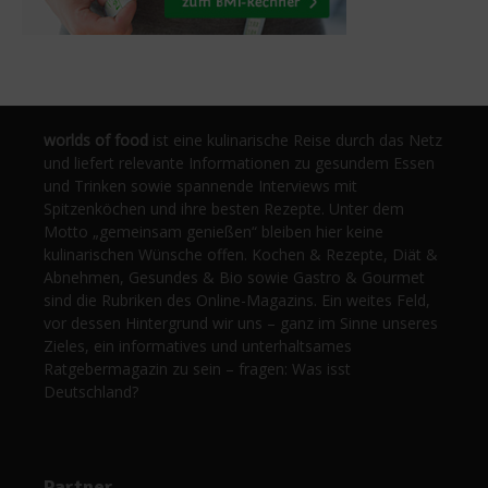
worlds of food
ist eine kulinarische Reise durch das Netz
und liefert relevante Informationen zu gesundem Essen
und Trinken sowie spannende Interviews mit
Spitzenköchen und ihre besten Rezepte. Unter dem
Motto „gemeinsam genießen“ bleiben hier keine
kulinarischen Wünsche offen. Kochen & Rezepte, Diät &
Abnehmen, Gesundes & Bio sowie Gastro & Gourmet
sind die Rubriken des Online-Magazins. Ein weites Feld,
vor dessen Hintergrund wir uns – ganz im Sinne unseres
Zieles, ein informatives und unterhaltsames
Ratgebermagazin zu sein – fragen: Was isst
Deutschland?
Partner