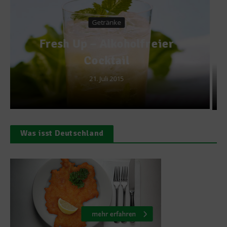
Rezepte
Gebackenes Steirer Hendl
nach einem Rezept von
Johann Lafer
18. April 2020
Was isst Deutschland