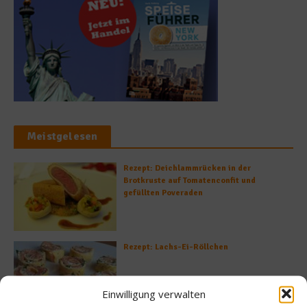
Meistgelesen
Rezept: Deichlammrücken in der
Brotkruste auf Tomatenconfit und
gefüllten Poveraden
Rezept: Lachs-Ei-Röllchen
Einwilligung verwalten