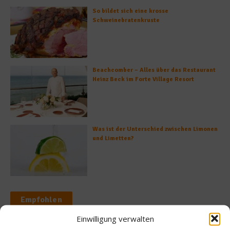
So bildet sich eine krosse
Schweinebratenkruste
Beachcomber – Alles über das Restaurant
Heinz Beck im Forte Village Resort
Was ist der Unterschied zwischen Limonen
und Limetten?
Empfohlen
Einwilligung verwalten