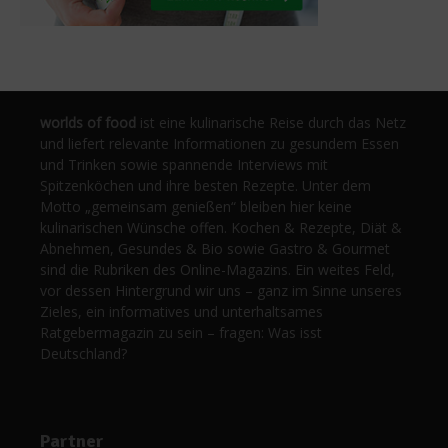
worlds of food
ist eine kulinarische Reise durch das Netz
und liefert relevante Informationen zu gesundem Essen
und Trinken sowie spannende Interviews mit
Spitzenköchen und ihre besten Rezepte. Unter dem
Motto „gemeinsam genießen“ bleiben hier keine
kulinarischen Wünsche offen. Kochen & Rezepte, Diät &
Abnehmen, Gesundes & Bio sowie Gastro & Gourmet
sind die Rubriken des Online-Magazins. Ein weites Feld,
vor dessen Hintergrund wir uns – ganz im Sinne unseres
Zieles, ein informatives und unterhaltsames
Ratgebermagazin zu sein – fragen: Was isst
Deutschland?
Partner