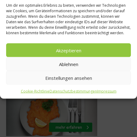
Um dir ein optimales Erlebnis zu bieten, verwenden wir Technologien
wie Cookies, um Geräteinformationen zu speichern und/oder darauf
Kaffeewelten
Re
zuzugreifen. Wenn du diesen Technologien zustimmst, können wir
Daten wie das Surfverhalten oder eindeutige IDs auf dieser Website
 wirklich schlecht
Klassiker-R
verarbeiten. Wenn du deine Einwillligung nicht erteilst oder zurückziehst,
 Herzrhythmus?
Ta
können bestimmte Merkmale und Funktionen beeinträchtigt werden.
0. Oktober 2011
18. Okt
Akzeptieren
Ablehnen
Einstellungen ansehen
Was isst Deutschland
Cookie-Richtlinie
Datenschutzbestimmungen
Impressum