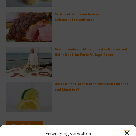
So bildet sich eine krosse
Schweinebratenkruste
Beachcomber – Alles über das Restaurant
Heinz Beck im Forte Village Resort
Was ist der Unterschied zwischen Limonen
und Limetten?
Empfohlen
Einwilligung verwalten