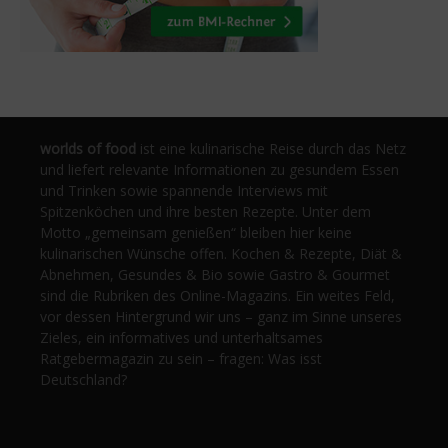
worlds of food
ist eine kulinarische Reise durch das Netz
und liefert relevante Informationen zu gesundem Essen
und Trinken sowie spannende Interviews mit
Spitzenköchen und ihre besten Rezepte. Unter dem
Motto „gemeinsam genießen“ bleiben hier keine
kulinarischen Wünsche offen. Kochen & Rezepte, Diät &
Abnehmen, Gesundes & Bio sowie Gastro & Gourmet
sind die Rubriken des Online-Magazins. Ein weites Feld,
vor dessen Hintergrund wir uns – ganz im Sinne unseres
Zieles, ein informatives und unterhaltsames
Ratgebermagazin zu sein – fragen: Was isst
Deutschland?