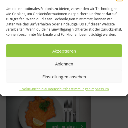
Um dir ein optimales Erlebnis zu bieten, verwenden wir Technologien
wie Cookies, um Geräteinformationen zu speichern und/oder darauf
ise
zuzugreifen. Wenn du diesen Technologien zustimmst, können wir
Gewürze & Krä
Daten wie das Surfverhalten oder eindeutige IDs auf dieser Website
ei Sterne und
verarbeiten. Wenn du deine Einwillligung nicht erteilst oder zurückziehst,
Dill – uraltes K
können bestimmte Merkmale und Funktionen beeinträchtigt werden.
er
17. April 201
Akzeptieren
ust 2020
Ablehnen
Einstellungen ansehen
Was isst Deutschland
Cookie-Richtlinie
Datenschutzbestimmungen
Impressum