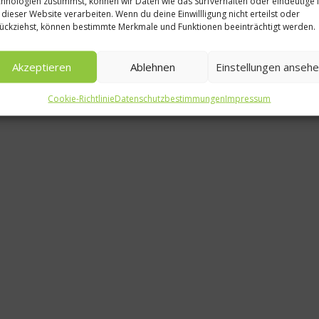
hnologien zustimmst, können wir Daten wie das Surfverhalten oder eindeutige 
Re
 dieser Website verarbeiten. Wenn du deine Einwillligung nicht erteilst oder
ückziehst, können bestimmte Merkmale und Funktionen beeinträchtigt werden.
Rohkost m
Ceviche a
Akzeptieren
Ablehnen
Einstellungen anseh
5. J
Cookie-Richtlinie
Datenschutzbestimmungen
Impressum