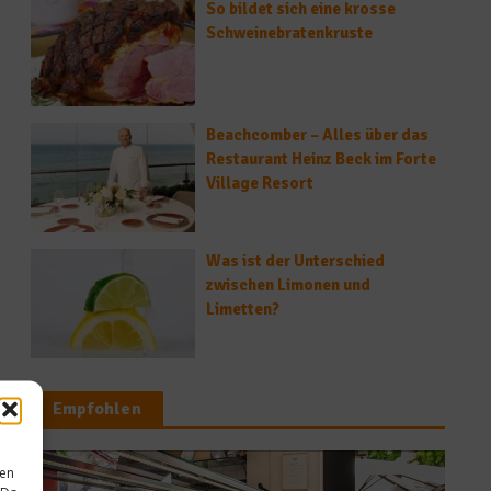
So bildet sich eine krosse
Schweinebratenkruste
Beachcomber – Alles über das
Restaurant Heinz Beck im Forte
Village Resort
Was ist der Unterschied
zwischen Limonen und
Limetten?
Empfohlen
sen