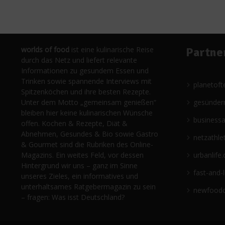
worlds of food
ist eine kulinarische Reise
Partne
durch das Netz und liefert relevante
Informationen zu gesundem Essen und
Trinken sowie spannende Interviews mit
planetoft
Spitzenköchen und ihre besten Rezepte.
Unter dem Motto „gemeinsam genießen“
gesünder
bleiben hier keine kulinarischen Wünsche
business
offen. Kochen & Rezepte, Diät &
Abnehmen, Gesundes & Bio sowie Gastro
netzathle
& Gourmet sind die Rubriken des Online-
Magazins. Ein weites Feld, vor dessen
urbanlife.
Hintergrund wir uns – ganz im Sinne
fast-and-
unseres Zieles, ein informatives und
unterhaltsames Ratgebermagazin zu sein
newfoodc
– fragen: Was isst Deutschland?