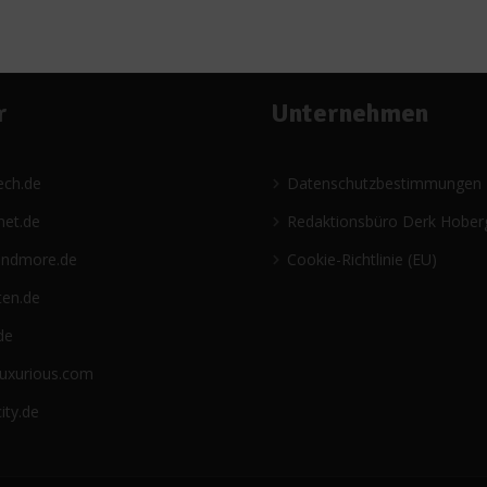
r
Unternehmen
ech.de
Datenschutzbestimmungen
net.de
Redaktionsbüro Derk Hober
andmore.de
Cookie-Richtlinie (EU)
ten.de
de
luxurious.com
ity.de