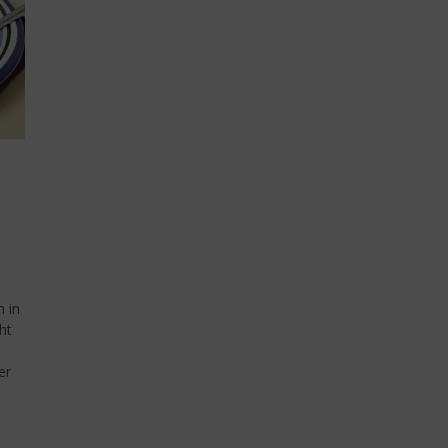
 in
ht
er