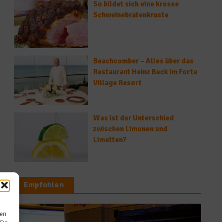
So bildet sich eine krosse
Schweinebratenkruste
Beachcomber – Alles über das
Restaurant Heinz Beck im Forte
Village Resort
Was ist der Unterschied
zwischen Limonen und
Limetten?
Empfohlen
sen