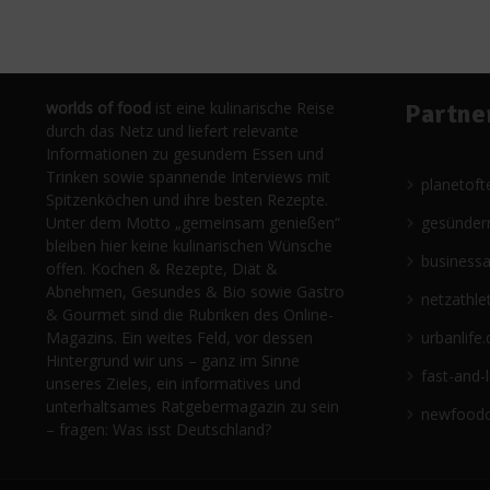
worlds of food
ist eine kulinarische Reise
Partne
durch das Netz und liefert relevante
Informationen zu gesundem Essen und
Trinken sowie spannende Interviews mit
planetoft
Spitzenköchen und ihre besten Rezepte.
Unter dem Motto „gemeinsam genießen“
gesünder
bleiben hier keine kulinarischen Wünsche
business
offen. Kochen & Rezepte, Diät &
Abnehmen, Gesundes & Bio sowie Gastro
netzathle
& Gourmet sind die Rubriken des Online-
Magazins. Ein weites Feld, vor dessen
urbanlife.
Hintergrund wir uns – ganz im Sinne
fast-and-
unseres Zieles, ein informatives und
unterhaltsames Ratgebermagazin zu sein
newfoodc
– fragen: Was isst Deutschland?