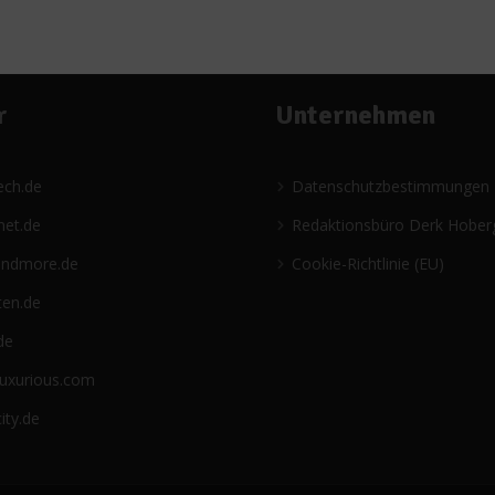
r
Unternehmen
ech.de
Datenschutzbestimmungen
net.de
Redaktionsbüro Derk Hober
andmore.de
Cookie-Richtlinie (EU)
ten.de
de
luxurious.com
ity.de