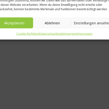
hnologien zustimmst, können wir Daten wie das Surfverhalten oder eindeutige 
Was isst 
 dieser Website verarbeiten. Wenn du deine Einwillligung nicht erteilst oder
ückziehst, können bestimmte Merkmale und Funktionen beeinträchtigt werden.
Bioprintin
dem 
Akzeptieren
Ablehnen
Einstellungen anseh
4. Sept
Cookie-Richtlinie
Datenschutzbestimmungen
Impressum