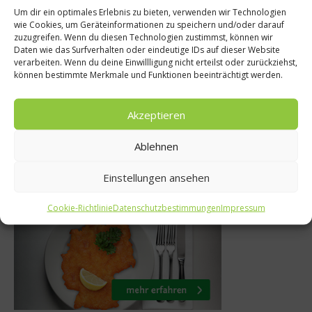
Um dir ein optimales Erlebnis zu bieten, verwenden wir Technologien
Kochen & Rezepte
wie Cookies, um Geräteinformationen zu speichern und/oder darauf
est
zuzugreifen. Wenn du diesen Technologien zustimmst, können wir
Rumpsteak mi
Daten wie das Surfverhalten oder eindeutige IDs auf dieser Website
st – ohne
verarbeiten. Wenn du deine Einwillligung nicht erteilst oder zurückziehst,
Griechischem Sala
l
können bestimmte Merkmale und Funktionen beeinträchtigt werden.
David Möller
014
Akzeptieren
14. Oktober 2010
Ablehnen
Einstellungen ansehen
Was isst Deutschland
Cookie-Richtlinie
Datenschutzbestimmungen
Impressum