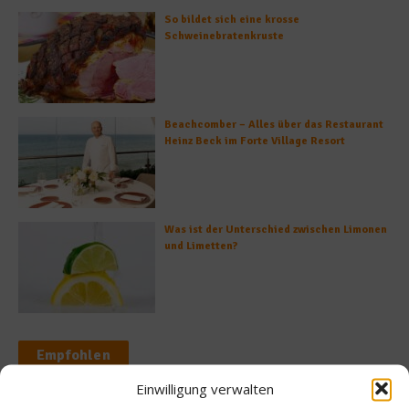
So bildet sich eine krosse
Schweinebratenkruste
Beachcomber – Alles über das Restaurant
Heinz Beck im Forte Village Resort
Was ist der Unterschied zwischen Limonen
und Limetten?
Empfohlen
Einwilligung verwalten