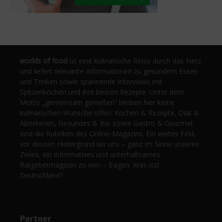
worlds of food
ist eine kulinarische Reise durch das Netz
und liefert relevante Informationen zu gesundem Essen
und Trinken sowie spannende Interviews mit
Spitzenköchen und ihre besten Rezepte. Unter dem
Motto „gemeinsam genießen“ bleiben hier keine
kulinarischen Wünsche offen. Kochen & Rezepte, Diät &
Abnehmen, Gesundes & Bio sowie Gastro & Gourmet
sind die Rubriken des Online-Magazins. Ein weites Feld,
vor dessen Hintergrund wir uns – ganz im Sinne unseres
Zieles, ein informatives und unterhaltsames
Ratgebermagazin zu sein – fragen: Was isst
Deutschland?
Partner