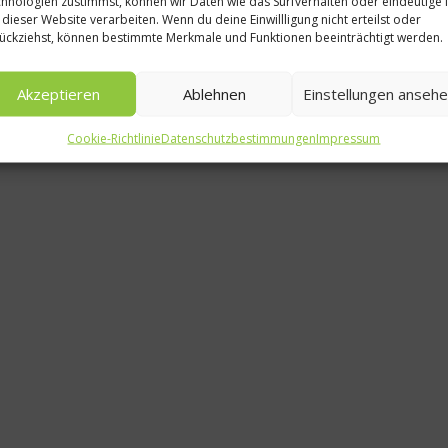
hnologien zustimmst, können wir Daten wie das Surfverhalten oder eindeutige 
 dieser Website verarbeiten. Wenn du deine Einwillligung nicht erteilst oder
ückziehst, können bestimmte Merkmale und Funktionen beeinträchtigt werden.
Zahlen u
u
Akzeptieren
Ablehnen
Einstellungen anseh
Cookie-Richtlinie
Datenschutzbestimmungen
Impressum