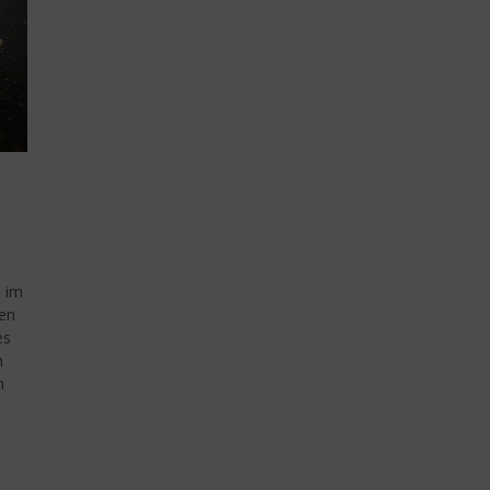
s im
sen
es
n
n