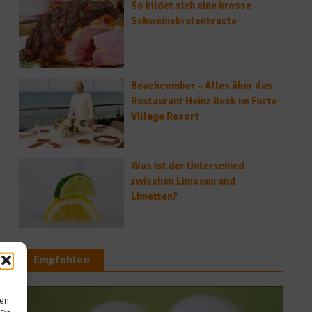
So bildet sich eine krosse
Schweinebratenkruste
Beachcomber – Alles über das
Restaurant Heinz Beck im Forte
Village Resort
Was ist der Unterschied
zwischen Limonen und
Limetten?
Empfohlen
sen