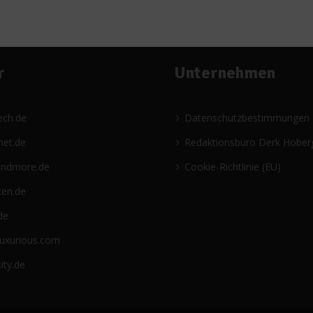
r
Unternehmen
ech.de
Datenschutzbestimmungen
net.de
Redaktionsbüro Derk Hober
andmore.de
Cookie-Richtlinie (EU)
ten.de
de
luxurious.com
ity.de