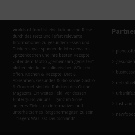
worlds of food
ist eine kulinarische Reise
Partne
durch das Netz und liefert relevante
Informationen zu gesundem Essen und
Trinken sowie spannende Interviews mit
planetoft
Spitzenköchen und ihre besten Rezepte.
Unter dem Motto „gemeinsam genießen“
gesünder
bleiben hier keine kulinarischen Wünsche
business
offen. Kochen & Rezepte, Diät &
Abnehmen, Gesundes & Bio sowie Gastro
netzathle
& Gourmet sind die Rubriken des Online-
Magazins. Ein weites Feld, vor dessen
urbanlife.
Hintergrund wir uns – ganz im Sinne
fast-and-
unseres Zieles, ein informatives und
unterhaltsames Ratgebermagazin zu sein
newfoodc
– fragen: Was isst Deutschland?