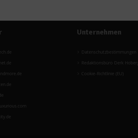
r
Unternehmen
ech.de
Datenschutzbestimmungen
net.de
Redaktionsbüro Derk Hober
andmore.de
Cookie-Richtlinie (EU)
ten.de
de
luxurious.com
ity.de