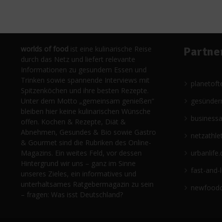
worlds of food
ist eine kulinarische Reise
Partne
durch das Netz und liefert relevante
Informationen zu gesundem Essen und
Trinken sowie spannende Interviews mit
planetoft
Spitzenköchen und ihre besten Rezepte.
Unter dem Motto „gemeinsam genießen“
gesünder
bleiben hier keine kulinarischen Wünsche
business
offen. Kochen & Rezepte, Diät &
Abnehmen, Gesundes & Bio sowie Gastro
netzathle
& Gourmet sind die Rubriken des Online-
Magazins. Ein weites Feld, vor dessen
urbanlife.
Hintergrund wir uns – ganz im Sinne
fast-and-
unseres Zieles, ein informatives und
unterhaltsames Ratgebermagazin zu sein
newfoodc
– fragen: Was isst Deutschland?