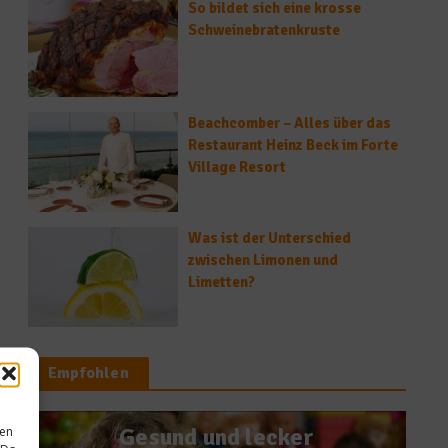
So bildet sich eine krosse
Schweinebratenkruste
Beachcomber – Alles über das
Restaurant Heinz Beck im Forte
Village Resort
Was ist der Unterschied
zwischen Limonen und
Limetten?
Empfohlen
ews
sen
und lecker