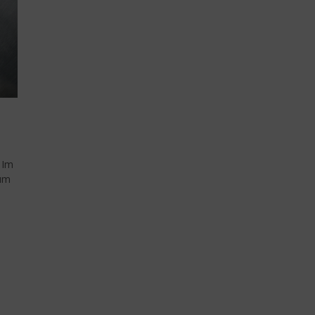
. Im
 um