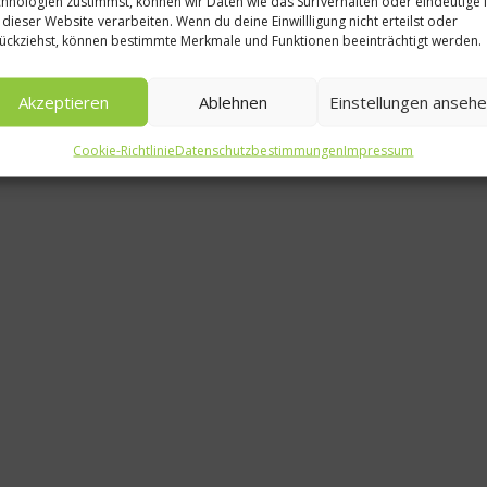
hnologien zustimmst, können wir Daten wie das Surfverhalten oder eindeutige 
essen in
 dieser Website verarbeiten. Wenn du deine Einwillligung nicht erteilst oder
ückziehst, können bestimmte Merkmale und Funktionen beeinträchtigt werden.
Bundesm
Aigner z
Akzeptieren
Ablehnen
Einstellungen anseh
Tagess
Cookie-Richtlinie
Datenschutzbestimmungen
Impressum
Hambu
6. Dez