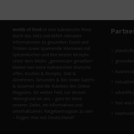
worlds of food
ist eine kulinarische Reise
Partne
durch das Netz und liefert relevante
Informationen zu gesundem Essen und
Trinken sowie spannende Interviews mit
planetoft
Spitzenköchen und ihre besten Rezepte.
Unter dem Motto „gemeinsam genießen“
gesünder
bleiben hier keine kulinarischen Wünsche
business
offen. Kochen & Rezepte, Diät &
Abnehmen, Gesundes & Bio sowie Gastro
netzathle
& Gourmet sind die Rubriken des Online-
Magazins. Ein weites Feld, vor dessen
urbanlife.
Hintergrund wir uns – ganz im Sinne
fast-and-
unseres Zieles, ein informatives und
unterhaltsames Ratgebermagazin zu sein
newfoodc
– fragen: Was isst Deutschland?