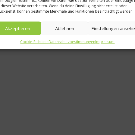
Schwe
hnologien zustimmst, können wir Daten wie das Surfverhalten oder eindeutige 
 dieser Website verarbeiten. Wenn du deine Einwillligung nicht erteilst oder
Res
ückziehst, können bestimmte Merkmale und Funktionen beeinträchtigt werden.
O
Akzeptieren
Ablehnen
Einstellungen anseh
Ster
ho
Cookie-Richtlinie
Datenschutzbestimmungen
Impressum