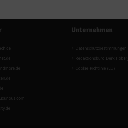
r
Unternehmen
ech.de
Datenschutzbestimmungen
net.de
Redaktionsbüro Derk Hober
andmore.de
Cookie-Richtlinie (EU)
ten.de
de
luxurious.com
ity.de