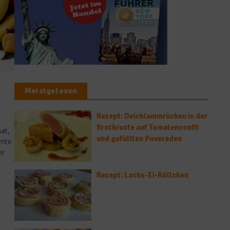
Meistgelesen
Rezept: Deichlammrücken in der
Brotkruste auf Tomatenconfit
at,
und gefüllten Poveraden
mmte
er
Rezept: Lachs-Ei-Röllchen