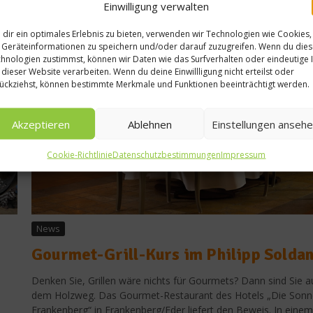
Einwilligung verwalten
Drink Kong Bar:
dir ein optimales Erlebnis zu bieten, verwenden wir Technologien wie Cookies,
Patrick Pistolesi
Geräteinformationen zu speichern und/oder darauf zuzugreifen. Wenn du die
entwickelt Drinks für
hnologien zustimmst, können wir Daten wie das Surfverhalten oder eindeutige 
 dieser Website verarbeiten. Wenn du deine Einwillligung nicht erteilst oder
NIO
ückziehst, können bestimmte Merkmale und Funktionen beeinträchtigt werden.
3. Dezember 2022
Akzeptieren
Ablehnen
Einstellungen anseh
Cookie-Richtlinie
Datenschutzbestimmungen
Impressum
News
Gourmet-Grill-Kurs im Philipp Solda
Denken Sie, Grillen wäre nichts für Gourmets? Dann sind Sie a
dem Holzweg. Das Gourmet-Restaurant des Hotels „Die Sonn
Frankenberg“ in Frankenberg/Eder liefert den Beweis. In einem