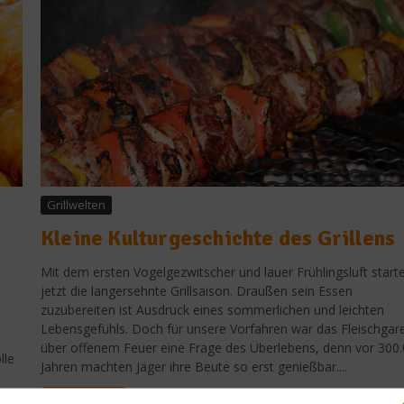
Grillwelten
Kleine Kulturgeschichte des Grillens
Mit dem ersten Vogelgezwitscher und lauer Frühlingsluft start
jetzt die langersehnte Grillsaison. Draußen sein Essen
zuzubereiten ist Ausdruck eines sommerlichen und leichten
Lebensgefühls. Doch für unsere Vorfahren war das Fleischgar
über offenem Feuer eine Frage des Überlebens, denn vor 300
lle
Jahren machten Jäger ihre Beute so erst genießbar....
Getränke
Weiterlesen