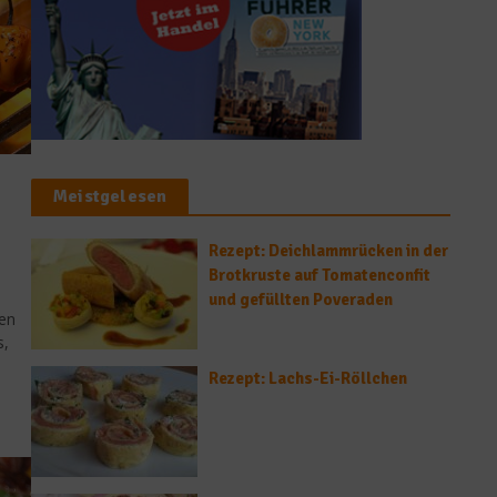
Meistgelesen
Rezept: Deichlammrücken in der
Brotkruste auf Tomatenconfit
und gefüllten Poveraden
sen
s,
Rezept: Lachs-Ei-Röllchen