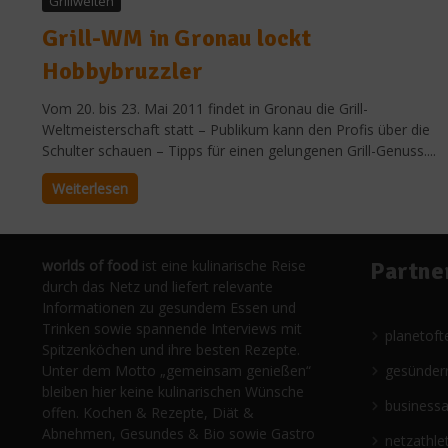
Grillwelten
Grill-WM in Gronau lockt
Hobbybruzzler
Vom 20. bis 23. Mai 2011 findet in Gronau die Grill-
Weltmeisterschaft statt – Publikum kann den Profis über die
Schulter schauen – Tipps für einen gelungenen Grill-Genuss....
Weiterlesen
worlds of food
ist eine kulinarische Reise
Partne
durch das Netz und liefert relevante
Informationen zu gesundem Essen und
Trinken sowie spannende Interviews mit
planetoft
Spitzenköchen und ihre besten Rezepte.
Unter dem Motto „gemeinsam genießen“
gesünder
bleiben hier keine kulinarischen Wünsche
business
offen. Kochen & Rezepte, Diät &
Abnehmen, Gesundes & Bio sowie Gastro
netzathle