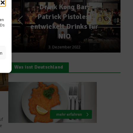
Rezepte
Lachsschnitzel mit
sen
Champignonkruste
IDs
7. Juli 2011
en
Was isst Deutschland
n
uf
e