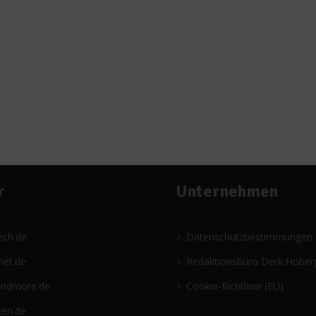
r
Unternehmen
ech.de
Datenschutzbestimmungen
net.de
Redaktionsbüro Derk Hober
andmore.de
Cookie-Richtlinie (EU)
ten.de