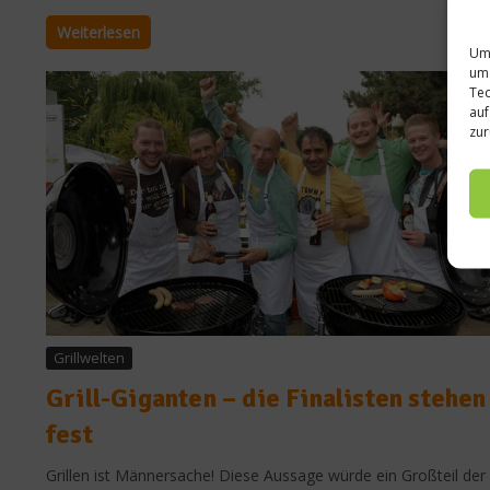
Weiterlesen
Um 
um 
Tec
auf
zur
Grillwelten
Grill-Giganten – die Finalisten stehen
fest
Grillen ist Männersache! Diese Aussage würde ein Großteil der