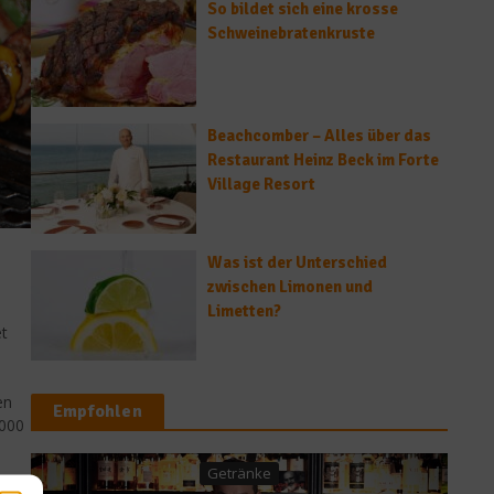
So bildet sich eine krosse
Schweinebratenkruste
Beachcomber – Alles über das
Restaurant Heinz Beck im Forte
Village Resort
Was ist der Unterschied
zwischen Limonen und
Limetten?
et
en
Empfohlen
.000