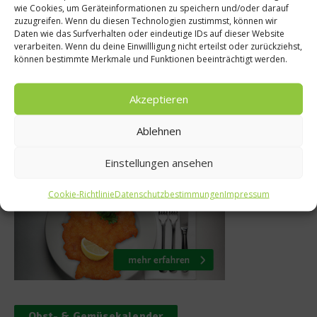
wie Cookies, um Geräteinformationen zu speichern und/oder darauf
Beim Champion
a öffnet seine
zuzugreifen. Wenn du diesen Technologien zustimmst, können wir
Daten wie das Surfverhalten oder eindeutige IDs auf dieser Website
Finale geht’s au
e Site Ibiza
verarbeiten. Wenn du deine Einwillligung nicht erteilst oder zurückziehst,
können bestimmte Merkmale und Funktionen beeinträchtigt werden.
24. Mai 201
i 2026
Akzeptieren
Ablehnen
Was isst Deutschland
Einstellungen ansehen
Cookie-Richtlinie
Datenschutzbestimmungen
Impressum
Obst- & Gemüsekalender