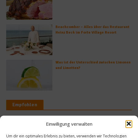
Beachcomber – Alles über das Restaurant
Heinz Beck im Forte Village Resort
Was ist der Unterschied zwischen Limonen
und Limetten?
Empfohlen
Einwilligung verwalten
Getränke
ws
Um dir ein optimales Erlebnis zu bieten, verwenden wir Technologien