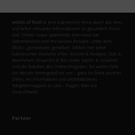
worlds of food
ist eine kulinarische Reise durch das Netz
und liefert relevante Informationen zu gesundem Essen
und Trinken sowie spannende Interviews mit
Spitzenköchen und ihre besten Rezepte. Unter dem
Motto „gemeinsam genießen“ bleiben hier keine
kulinarischen Wünsche offen. Kochen & Rezepte, Diät &
Abnehmen, Gesundes & Bio sowie Gastro & Gourmet
sind die Rubriken des Online-Magazins. Ein weites Feld,
vor dessen Hintergrund wir uns – ganz im Sinne unseres
Zieles, ein informatives und unterhaltsames
Ratgebermagazin zu sein – fragen: Was isst
Deutschland?
Partner