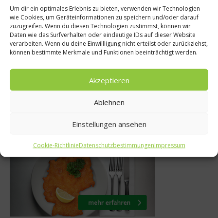
Um dir ein optimales Erlebnis zu bieten, verwenden wir Technologien
News
wie Cookies, um Geräteinformationen zu speichern und/oder darauf
welten
zuzugreifen. Wenn du diesen Technologien zustimmst, können wir
Stars und Stern
Daten wie das Surfverhalten oder eindeutige IDs auf dieser Website
legt: Gesundes
verarbeiten. Wenn du deine Einwillligung nicht erteilst oder zurückziehst,
Österreich zu 
können bestimmte Merkmale und Funktionen beeinträchtigt werden.
rgnügen
Schweig
i 2020
Akzeptieren
11. März 202
Ablehnen
Einstellungen ansehen
Was isst Deutschland
Cookie-Richtlinie
Datenschutzbestimmungen
Impressum