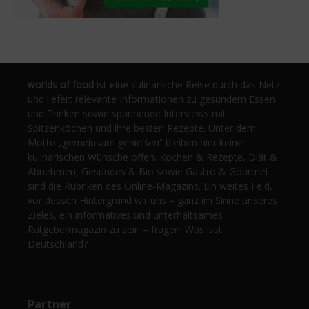
worlds of food
ist eine kulinarische Reise durch das Netz
und liefert relevante Informationen zu gesundem Essen
und Trinken sowie spannende Interviews mit
Spitzenköchen und ihre besten Rezepte. Unter dem
Motto „gemeinsam genießen“ bleiben hier keine
kulinarischen Wünsche offen. Kochen & Rezepte, Diät &
Abnehmen, Gesundes & Bio sowie Gastro & Gourmet
sind die Rubriken des Online-Magazins. Ein weites Feld,
vor dessen Hintergrund wir uns – ganz im Sinne unseres
Zieles, ein informatives und unterhaltsames
Ratgebermagazin zu sein – fragen: Was isst
Deutschland?
Partner