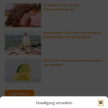
So bildet sich eine krosse
Schweinebratenkruste
Beachcomber – Alles über das Restaurant
Heinz Beck im Forte Village Resort
Was ist der Unterschied zwischen Limonen
und Limetten?
Empfohlen
Einwilligung verwalten