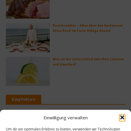
Beachcomber – Alles über das Restaurant
Heinz Beck im Forte Village Resort
Was ist der Unterschied zwischen Limonen
und Limetten?
Empfohlen
Einwilligung verwalten
egorisiert
Um dir ein optimales Erlebnis zu bieten, verwenden wir Technologien