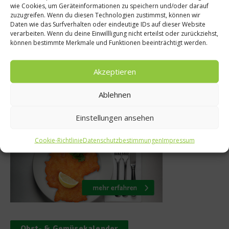
Rezept
wie Cookies, um Geräteinformationen zu speichern und/oder darauf
oder was? Das
zuzugreifen. Wenn du diesen Technologien zustimmst, können wir
Rezept: Kür
Daten wie das Surfverhalten oder eindeutige IDs auf dieser Website
ie Bio-Siegel
verarbeiten. Wenn du deine Einwillligung nicht erteilst oder zurückziehst,
können bestimmte Merkmale und Funktionen beeinträchtigt werden.
15. Novembe
vember 2010
Akzeptieren
Ablehnen
Was isst Deutschland
Einstellungen ansehen
Cookie-Richtlinie
Datenschutzbestimmungen
Impressum
Obst- & Gemüsekalender