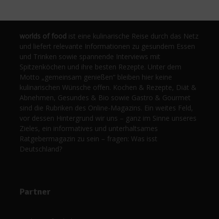
worlds of food
ist eine kulinarische Reise durch das Netz
und liefert relevante Informationen zu gesundem Essen
und Trinken sowie spannende Interviews mit
Spitzenköchen und ihre besten Rezepte. Unter dem
Motto „gemeinsam genießen“ bleiben hier keine
kulinarischen Wünsche offen. Kochen & Rezepte, Diät &
Abnehmen, Gesundes & Bio sowie Gastro & Gourmet
sind die Rubriken des Online-Magazins. Ein weites Feld,
vor dessen Hintergrund wir uns – ganz im Sinne unseres
Zieles, ein informatives und unterhaltsames
Ratgebermagazin zu sein – fragen: Was isst
Deutschland?
Partner