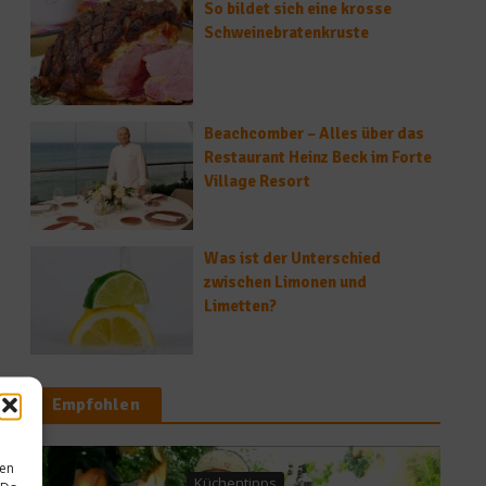
So bildet sich eine krosse
Schweinebratenkruste
Beachcomber – Alles über das
Restaurant Heinz Beck im Forte
Village Resort
Was ist der Unterschied
zwischen Limonen und
Limetten?
Empfohlen
sen
tipps
Kochen & Rezepte