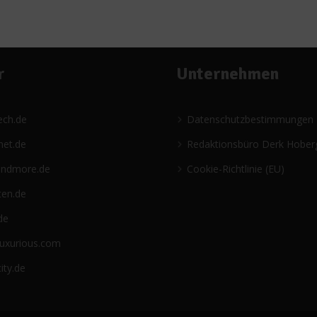
r
Unternehmen
ech.de
Datenschutzbestimmungen
net.de
Redaktionsbüro Derk Hober
andmore.de
Cookie-Richtlinie (EU)
ten.de
de
luxurious.com
ity.de