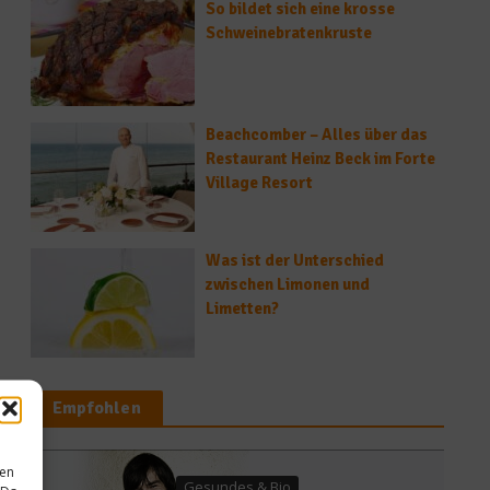
So bildet sich eine krosse
Schweinebratenkruste
Beachcomber – Alles über das
Restaurant Heinz Beck im Forte
Village Resort
Was ist der Unterschied
zwischen Limonen und
Limetten?
Empfohlen
sen
ndes & Bio