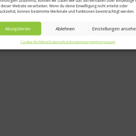
hnologien zustimmst, können wir Daten wie das Surfverhalten oder eindeutige 
 dieser Website verarbeiten. Wenn du deine Einwillligung nicht erteilst oder
Vorstel
ückziehst, können bestimmte Merkmale und Funktionen beeinträchtigt werden.
bewirkt
Akzeptieren
Ablehnen
Einstellungen anseh
Vol
Cookie-Richtlinie
Datenschutzbestimmungen
Impressum
4. N