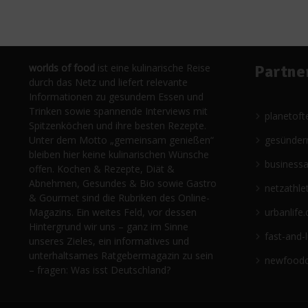
worlds of food
ist eine kulinarische Reise
Partne
durch das Netz und liefert relevante
Informationen zu gesundem Essen und
Trinken sowie spannende Interviews mit
planetoft
Spitzenköchen und ihre besten Rezepte.
Unter dem Motto „gemeinsam genießen“
gesünder
bleiben hier keine kulinarischen Wünsche
business
offen. Kochen & Rezepte, Diät &
Abnehmen, Gesundes & Bio sowie Gastro
netzathle
& Gourmet sind die Rubriken des Online-
Magazins. Ein weites Feld, vor dessen
urbanlife.
Hintergrund wir uns – ganz im Sinne
fast-and-
unseres Zieles, ein informatives und
unterhaltsames Ratgebermagazin zu sein
newfoodc
– fragen: Was isst Deutschland?