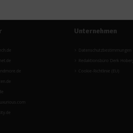
r
Unternehmen
ech.de
Datenschutzbestimmungen
net.de
Redaktionsbüro Derk Hober
andmore.de
Cookie-Richtlinie (EU)
ten.de
de
luxurious.com
ity.de