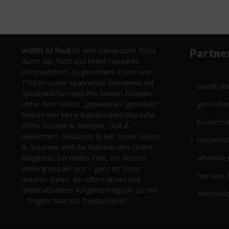
worlds of food
ist eine kulinarische Reise
Partne
durch das Netz und liefert relevante
Informationen zu gesundem Essen und
Trinken sowie spannende Interviews mit
planetoft
Spitzenköchen und ihre besten Rezepte.
Unter dem Motto „gemeinsam genießen“
gesünder
bleiben hier keine kulinarischen Wünsche
business
offen. Kochen & Rezepte, Diät &
Abnehmen, Gesundes & Bio sowie Gastro
netzathle
& Gourmet sind die Rubriken des Online-
Magazins. Ein weites Feld, vor dessen
urbanlife.
Hintergrund wir uns – ganz im Sinne
fast-and-
unseres Zieles, ein informatives und
unterhaltsames Ratgebermagazin zu sein
newfoodc
– fragen: Was isst Deutschland?