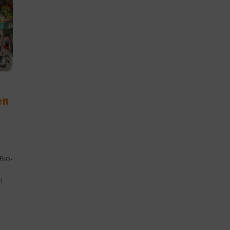
en
Bio-
h