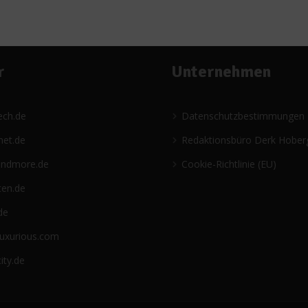
r
Unternehmen
ech.de
Datenschutzbestimmungen
net.de
Redaktionsbüro Derk Hober
andmore.de
Cookie-Richtlinie (EU)
ten.de
de
luxurious.com
ity.de