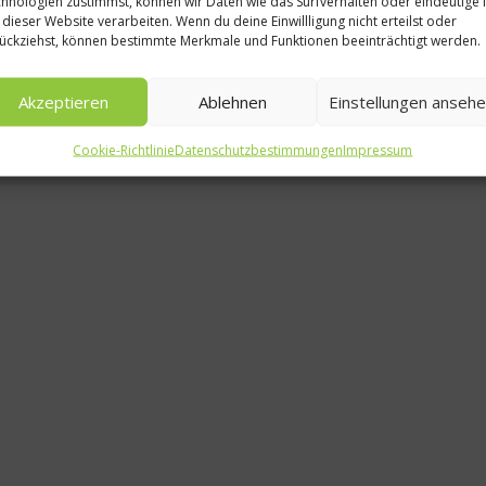
hnologien zustimmst, können wir Daten wie das Surfverhalten oder eindeutige 
Was isst 
 dieser Website verarbeiten. Wenn du deine Einwillligung nicht erteilst oder
ückziehst, können bestimmte Merkmale und Funktionen beeinträchtigt werden.
Das Liebl
Deu
Akzeptieren
Ablehnen
Einstellungen anseh
3. Ap
Cookie-Richtlinie
Datenschutzbestimmungen
Impressum