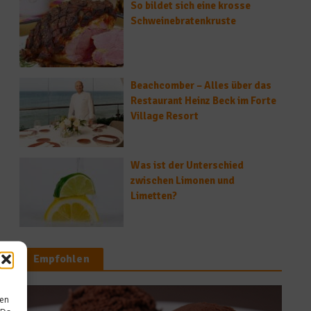
So bildet sich eine krosse
Schweinebratenkruste
Beachcomber – Alles über das
Restaurant Heinz Beck im Forte
Village Resort
Was ist der Unterschied
zwischen Limonen und
Limetten?
Empfohlen
sen