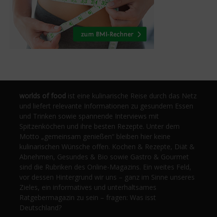
worlds of food
ist eine kulinarische Reise durch das Netz
und liefert relevante Informationen zu gesundem Essen
und Trinken sowie spannende Interviews mit
Spitzenköchen und ihre besten Rezepte. Unter dem
Motto „gemeinsam genießen“ bleiben hier keine
kulinarischen Wünsche offen. Kochen & Rezepte, Diät &
Abnehmen, Gesundes & Bio sowie Gastro & Gourmet
sind die Rubriken des Online-Magazins. Ein weites Feld,
vor dessen Hintergrund wir uns – ganz im Sinne unseres
Zieles, ein informatives und unterhaltsames
Ratgebermagazin zu sein – fragen: Was isst
Deutschland?