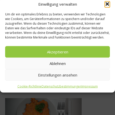
Einwilligung verwalten
Empfohlen
Um dir ein optimales Erlebnis zu bieten, verwenden wir Technologien
wie Cookies, um Geräteinformationen zu speichern und/oder darauf
zuzugreifen. Wenn du diesen Technologien zustimmst, können wir
Kulinarisches Fe
Daten wie das Surfverhalten oder eindeutige IDs auf dieser Website
es Fest
verarbeiten. Wenn du deine Einwillligung nicht erteilst oder zurückziehst,
Ein ruhiges Plä
können bestimmte Merkmale und Funktionen beeinträchtigt werden.
entalische
Weihnachtsgebä
tbällchen
Allergike
Akzeptieren
r 2013
7. Dezember 201
Ablehnen
Einstellungen ansehen
Was isst Deutschland
Cookie-Richtlinie
Datenschutzbestimmungen
Impressum