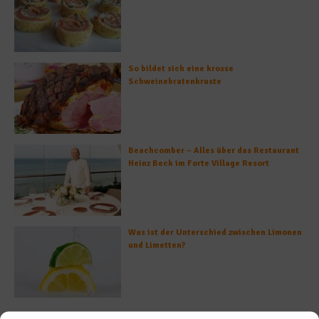
So bildet sich eine krosse
Schweinebratenkruste
Beachcomber – Alles über das Restaurant
Heinz Beck im Forte Village Resort
Was ist der Unterschied zwischen Limonen
und Limetten?