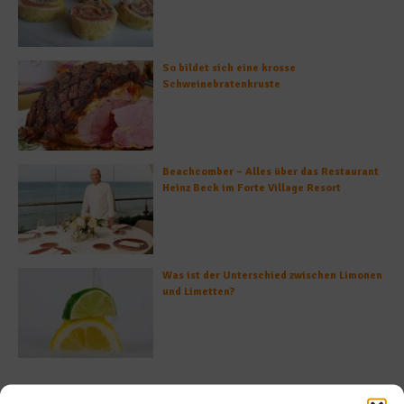
So bildet sich eine krosse
Schweinebratenkruste
Beachcomber – Alles über das Restaurant
Heinz Beck im Forte Village Resort
Was ist der Unterschied zwischen Limonen
und Limetten?
Empfohlen