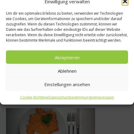
Einwilligung verwalten
Um dir ein optimales Erlebnis zu bieten, verwenden wir Technologien
wie Cookies, um Geräteinformationen zu speichern und/oder darauf
zuzugreifen. Wenn du diesen Technologien zustimmst, können wir
Rezepte
Daten wie das Surfverhalten oder eindeutige IDs auf dieser Website
lcome –
verarbeiten. Wenn du deine Einwillligung nicht erteilst oder zurückziehst,
Rezept: erfrisc
können bestimmte Merkmale und Funktionen beeinträchtigt werden.
 goes
Obstsalate
ional
Akzeptieren
10. Juli 2013
017
Ablehnen
Einstellungen ansehen
Was isst Deutschland
Cookie-Richtlinie
Datenschutzbestimmungen
Impressum