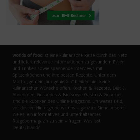
worlds of food
ist eine kulinarische Reise durch das Netz
und liefert relevante Informationen zu gesundem Essen
und Trinken sowie spannende Interviews mit
Spitzenköchen und ihre besten Rezepte. Unter dem
Motto „gemeinsam genießen“ bleiben hier keine
kulinarischen Wünsche offen. Kochen & Rezepte, Diät &
Abnehmen, Gesundes & Bio sowie Gastro & Gourmet
sind die Rubriken des Online-Magazins. Ein weites Feld,
vor dessen Hintergrund wir uns – ganz im Sinne unseres
Zieles, ein informatives und unterhaltsames
Ratgebermagazin zu sein – fragen: Was isst
Deutschland?