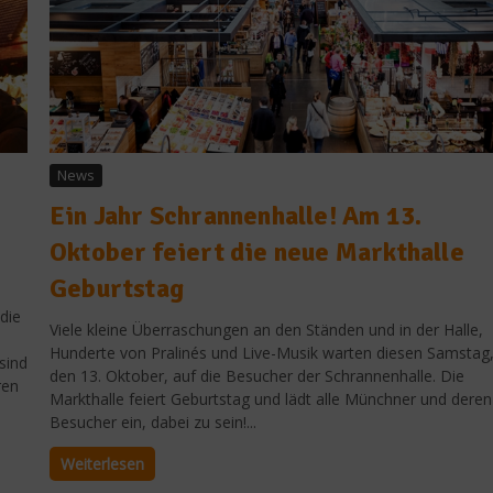
News
Ein Jahr Schrannenhalle! Am 13.
Oktober feiert die neue Markthalle
Geburtstag
die
Viele kleine Überraschungen an den Ständen und in der Halle,
Hunderte von Pralinés und Live-Musik warten diesen Samstag
sind
den 13. Oktober, auf die Besucher der Schrannenhalle. Die
ren
Markthalle feiert Geburtstag und lädt alle Münchner und deren
Besucher ein, dabei zu sein!...
Weiterlesen