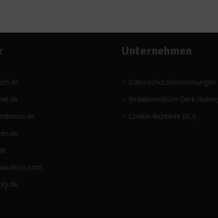
r
Unternehmen
ech.de
Datenschutzbestimmungen
net.de
Redaktionsbüro Derk Hober
andmore.de
Cookie-Richtlinie (EU)
ten.de
de
luxurious.com
ity.de