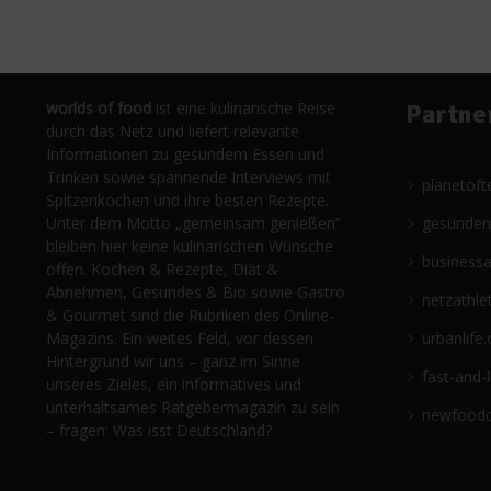
worlds of food
ist eine kulinarische Reise
Partne
durch das Netz und liefert relevante
Informationen zu gesundem Essen und
Trinken sowie spannende Interviews mit
planetoft
Spitzenköchen und ihre besten Rezepte.
Unter dem Motto „gemeinsam genießen“
gesünder
bleiben hier keine kulinarischen Wünsche
business
offen. Kochen & Rezepte, Diät &
Abnehmen, Gesundes & Bio sowie Gastro
netzathle
& Gourmet sind die Rubriken des Online-
Magazins. Ein weites Feld, vor dessen
urbanlife.
Hintergrund wir uns – ganz im Sinne
fast-and-
unseres Zieles, ein informatives und
unterhaltsames Ratgebermagazin zu sein
newfoodc
– fragen: Was isst Deutschland?