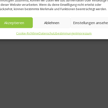
hnologien zustimmst, können wir Daten wie das Surfverhalten oder eindeutige 
inen
 dieser Website verarbeiten. Wenn du deine Einwillligung nicht erteilst oder
Rezepte
ückziehst, können bestimmte Merkmale und Funktionen beeinträchtigt werden.
Nudelsalat
Akzeptieren
Ablehnen
Einstellungen anseh
20. Mai 2014
Cookie-Richtlinie
Datenschutzbestimmungen
Impressum