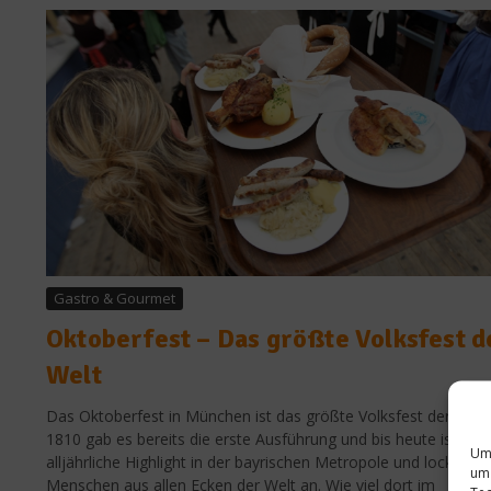
Gastro & Gourmet
Oktoberfest – Das größte Volksfest d
Welt
Das Oktoberfest in München ist das größte Volksfest der Welt.
1810 gab es bereits die erste Ausführung und bis heute ist es 
Um 
alljährliche Highlight in der bayrischen Metropole und lockt
um 
Menschen aus allen Ecken der Welt an. Wie viel dort im