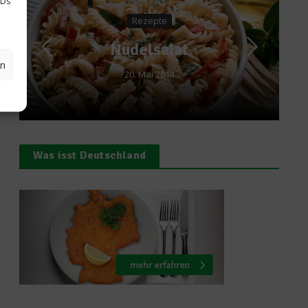
IDs
Ratgeber Gesundheit
Wie viele Eier darf
man essen
en
13. April 2016
Was isst Deutschland