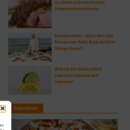
So bildet sich eine krosse
Schweinebratenkruste
Beachcomber – Alles über das
Restaurant Heinz Beck im Forte
Village Resort
Was ist der Unterschied
zwischen Limonen und
Limetten?
Empfohlen
sen