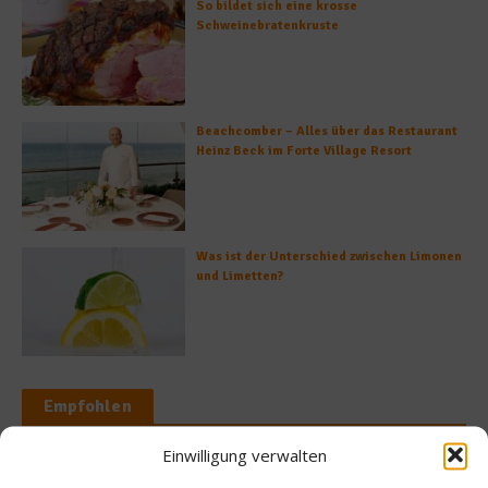
So bildet sich eine krosse
Schweinebratenkruste
Beachcomber – Alles über das Restaurant
Heinz Beck im Forte Village Resort
Was ist der Unterschied zwischen Limonen
und Limetten?
Empfohlen
Einwilligung verwalten