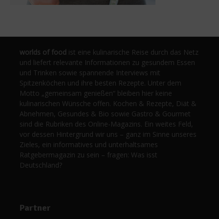
worlds of food
ist eine kulinarische Reise durch das Netz
und liefert relevante Informationen zu gesundem Essen
und Trinken sowie spannende Interviews mit
Spitzenköchen und ihre besten Rezepte. Unter dem
Motto „gemeinsam genießen“ bleiben hier keine
kulinarischen Wünsche offen. Kochen & Rezepte, Diät &
Abnehmen, Gesundes & Bio sowie Gastro & Gourmet
sind die Rubriken des Online-Magazins. Ein weites Feld,
vor dessen Hintergrund wir uns – ganz im Sinne unseres
Zieles, ein informatives und unterhaltsames
Ratgebermagazin zu sein – fragen: Was isst
Deutschland?
Partner