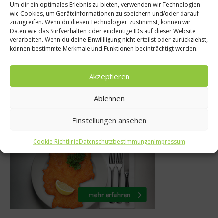
Kulinarisches Fest
Um dir ein optimales Erlebnis zu bieten, verwenden wir Technologien
che
wie Cookies, um Geräteinformationen zu speichern und/oder darauf
Glühwein & Co – W
zuzugreifen. Wenn du diesen Technologien zustimmst, können wir
rte: Jörg
Daten wie das Surfverhalten oder eindeutige IDs auf dieser Website
Kalorien hab
verarbeiten. Wenn du deine Einwillligung nicht erteilst oder zurückziehst,
ann
können bestimmte Merkmale und Funktionen beeinträchtigt werden.
Weihnachtsget
 2018
21. Dezember 2011
Akzeptieren
Ablehnen
Was isst Deutschland
Einstellungen ansehen
Cookie-Richtlinie
Datenschutzbestimmungen
Impressum