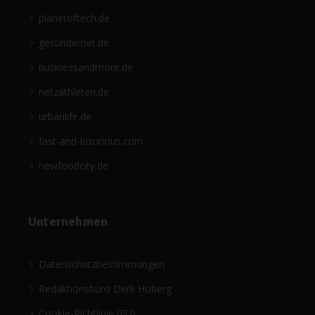
planetoftech.de
gesündernet.de
businessandmore.de
netzathleten.de
urbanlife.de
fast-and-luxurious.com
newfoodcity.de
Unternehmen
Datenschutzbestimmungen
Redaktionsbüro Derk Hoberg
Cookie-Richtlinie (EU)