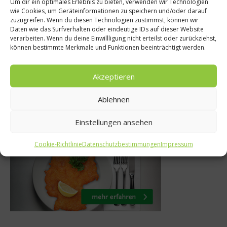
Um dir ein optimales Erlebnis zu bieten, verwenden wir Technologien
s
Grillwelten
wie Cookies, um Geräteinformationen zu speichern und/oder darauf
zuzugreifen. Wenn du diesen Technologien zustimmst, können wir
ßen – Klima
Die besten Grillt
Daten wie das Surfverhalten oder eindeutige IDs auf dieser Website
verarbeiten. Wenn du deine Einwillligung nicht erteilst oder zurückziehst,
zen
Holger Stro
können bestimmte Merkmale und Funktionen beeinträchtigt werden.
r 2017
10. Juli 2017
Akzeptieren
Ablehnen
Was isst Deutschland
Einstellungen ansehen
Cookie-Richtlinie
Datenschutzbestimmungen
Impressum