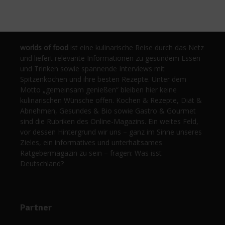
worlds of food
ist eine kulinarische Reise durch das Netz
und liefert relevante Informationen zu gesundem Essen
und Trinken sowie spannende Interviews mit
Spitzenköchen und ihre besten Rezepte. Unter dem
Motto „gemeinsam genießen“ bleiben hier keine
kulinarischen Wünsche offen. Kochen & Rezepte, Diät &
Abnehmen, Gesundes & Bio sowie Gastro & Gourmet
sind die Rubriken des Online-Magazins. Ein weites Feld,
vor dessen Hintergrund wir uns – ganz im Sinne unseres
Zieles, ein informatives und unterhaltsames
Ratgebermagazin zu sein – fragen: Was isst
Deutschland?
Partner