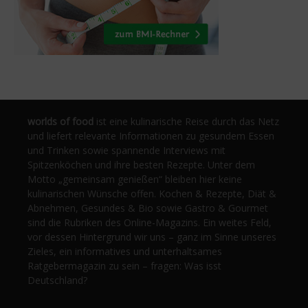
worlds of food
ist eine kulinarische Reise durch das Netz
und liefert relevante Informationen zu gesundem Essen
und Trinken sowie spannende Interviews mit
Spitzenköchen und ihre besten Rezepte. Unter dem
Motto „gemeinsam genießen“ bleiben hier keine
kulinarischen Wünsche offen. Kochen & Rezepte, Diät &
Abnehmen, Gesundes & Bio sowie Gastro & Gourmet
sind die Rubriken des Online-Magazins. Ein weites Feld,
vor dessen Hintergrund wir uns – ganz im Sinne unseres
Zieles, ein informatives und unterhaltsames
Ratgebermagazin zu sein – fragen: Was isst
Deutschland?