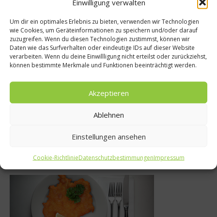
Einwilligung verwalten
Um dir ein optimales Erlebnis zu bieten, verwenden wir Technologien
wie Cookies, um Geräteinformationen zu speichern und/oder darauf
 Bio
zuzugreifen. Wenn du diesen Technologien zustimmst, können wir
Kochbücher
Daten wie das Surfverhalten oder eindeutige IDs auf dieser Website
ssen dick?
verarbeiten. Wenn du deine Einwillligung nicht erteilst oder zurückziehst,
Mirazur – Stern
können bestimmte Merkmale und Funktionen beeinträchtigt werden.
zum Thema
zwischen Himmel u
ung
Akzeptieren
26. Oktober 2024
2012
Ablehnen
Einstellungen ansehen
Was isst Deutschland
Cookie-Richtlinie
Datenschutzbestimmungen
Impressum