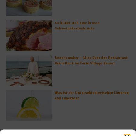
So bildet sich eine krosse
Schweinebratenkruste
Beachcomber – Alles über das Restaurant
Heinz Beck im Forte Village Resort
Was ist der Unterschied zwischen Limonen
und Limetten?
Empfohlen