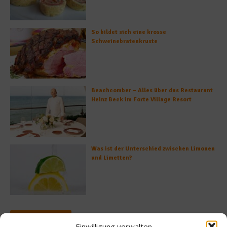
So bildet sich eine krosse
Schweinebratenkruste
Beachcomber – Alles über das Restaurant
Heinz Beck im Forte Village Resort
Was ist der Unterschied zwischen Limonen
und Limetten?
Empfohlen
Einwilligung verwalten