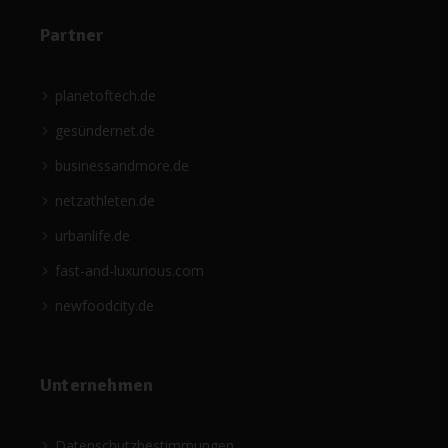
Partner
planetoftech.de
gesündernet.de
businessandmore.de
netzathleten.de
urbanlife.de
fast-and-luxurious.com
newfoodcity.de
Unternehmen
Datenschutzbestimmungen