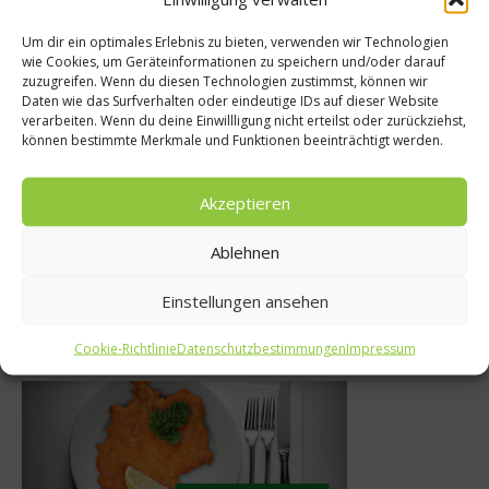
Um dir ein optimales Erlebnis zu bieten, verwenden wir Technologien
wie Cookies, um Geräteinformationen zu speichern und/oder darauf
zuzugreifen. Wenn du diesen Technologien zustimmst, können wir
Ratgeber Gesundheit
Daten wie das Surfverhalten oder eindeutige IDs auf dieser Website
verarbeiten. Wenn du deine Einwillligung nicht erteilst oder zurückziehst,
Kann unser Körper sauer
können bestimmte Merkmale und Funktionen beeinträchtigt werden.
werden?
Akzeptieren
17. August 2019
Ablehnen
Einstellungen ansehen
Was isst Deutschland
Cookie-Richtlinie
Datenschutzbestimmungen
Impressum