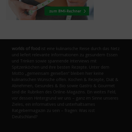
worlds of food
ist eine kulinarische Reise durch das Netz
und liefert relevante Informationen zu gesundem Essen
und Trinken sowie spannende Interviews mit
Spitzenköchen und ihre besten Rezepte. Unter dem
Motto „gemeinsam genießen“ bleiben hier keine
kulinarischen Wünsche offen. Kochen & Rezepte, Diät &
Abnehmen, Gesundes & Bio sowie Gastro & Gourmet
sind die Rubriken des Online-Magazins. Ein weites Feld,
vor dessen Hintergrund wir uns – ganz im Sinne unseres
Zieles, ein informatives und unterhaltsames
Ratgebermagazin zu sein – fragen: Was isst
Deutschland?