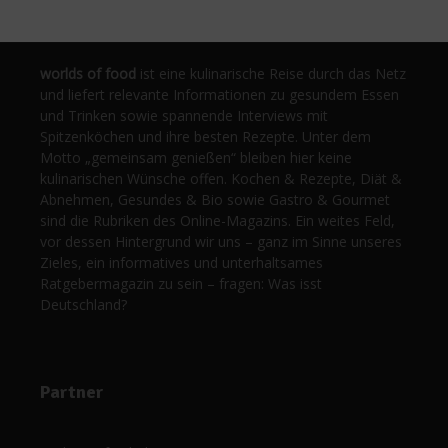
worlds of food
ist eine kulinarische Reise durch das Netz
und liefert relevante Informationen zu gesundem Essen
und Trinken sowie spannende Interviews mit
Spitzenköchen und ihre besten Rezepte. Unter dem
Motto „gemeinsam genießen“ bleiben hier keine
kulinarischen Wünsche offen. Kochen & Rezepte, Diät &
Abnehmen, Gesundes & Bio sowie Gastro & Gourmet
sind die Rubriken des Online-Magazins. Ein weites Feld,
vor dessen Hintergrund wir uns – ganz im Sinne unseres
Zieles, ein informatives und unterhaltsames
Ratgebermagazin zu sein – fragen: Was isst
Deutschland?
Partner