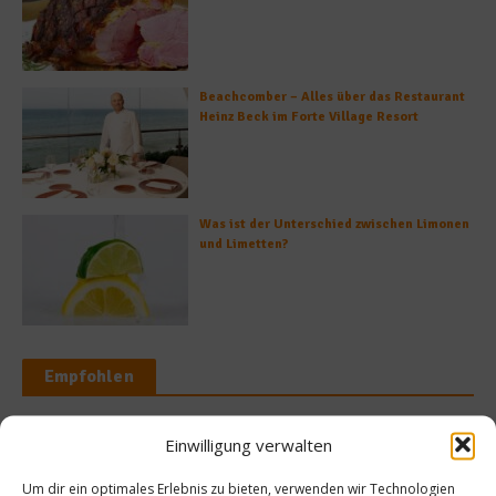
Beachcomber – Alles über das Restaurant
Heinz Beck im Forte Village Resort
Was ist der Unterschied zwischen Limonen
und Limetten?
Empfohlen
Einwilligung verwalten
Rezepte
epte
Um dir ein optimales Erlebnis zu bieten, verwenden wir Technologien