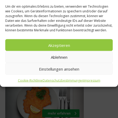
Um dir ein optimales Erlebnis zu bieten, verwenden wir Technologien
Gastro & Gour
wie Cookies, um Geräteinformationen zu speichern und/oder darauf
zuzugreifen. Wenn du diesen Technologien zustimmst, können wir
ws
Ristorante Cav
Daten wie das Surfverhalten oder eindeutige IDs auf dieser Website
verarbeiten. Wenn du deine Einwillligung nicht erteilst oder zurückziehst,
oche – 105
Ferraris Geist u
können bestimmte Merkmale und Funktionen beeinträchtigt werden.
Gericht
ust 2013
Akzeptieren
15. Mai 202
Ablehnen
Einstellungen ansehen
Was isst Deutschland
Cookie-Richtlinie
Datenschutzbestimmungen
Impressum