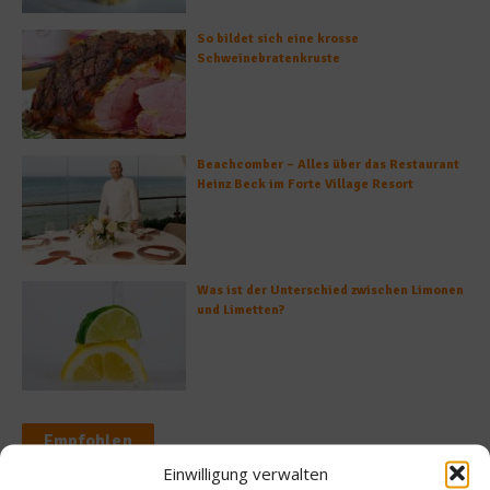
So bildet sich eine krosse
Schweinebratenkruste
Beachcomber – Alles über das Restaurant
Heinz Beck im Forte Village Resort
Was ist der Unterschied zwischen Limonen
und Limetten?
Empfohlen
Einwilligung verwalten