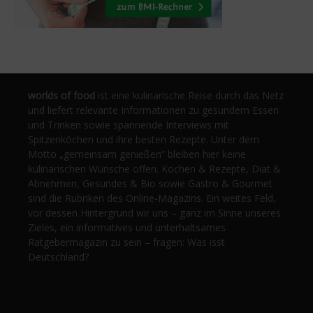
worlds of food
ist eine kulinarische Reise durch das Netz
und liefert relevante Informationen zu gesundem Essen
und Trinken sowie spannende Interviews mit
Spitzenköchen und ihre besten Rezepte. Unter dem
Motto „gemeinsam genießen“ bleiben hier keine
kulinarischen Wünsche offen. Kochen & Rezepte, Diät &
Abnehmen, Gesundes & Bio sowie Gastro & Gourmet
sind die Rubriken des Online-Magazins. Ein weites Feld,
vor dessen Hintergrund wir uns – ganz im Sinne unseres
Zieles, ein informatives und unterhaltsames
Ratgebermagazin zu sein – fragen: Was isst
Deutschland?