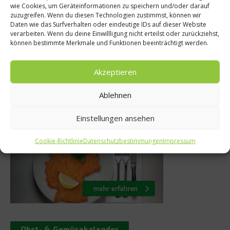
t wollen
wie Cookies, um Geräteinformationen zu speichern und/oder darauf
Rezept der Wo
zuzugreifen. Wenn du diesen Technologien zustimmst, können wir
n den Läden
Daten wie das Surfverhalten oder eindeutige IDs auf dieser Website
Walnussei
verarbeiten. Wenn du deine Einwillligung nicht erteilst oder zurückziehst,
ovember
können bestimmte Merkmale und Funktionen beeinträchtigt werden.
26. Juli 2010
r 2011
Akzeptieren
Ablehnen
Was isst Deutschland
Einstellungen ansehen
Cookie-Richtlinie
Datenschutzbestimmungen
Impressum
Obst- & Gemüsekalender