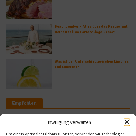
Beachcomber – Alles über das Restaurant
Heinz Beck im Forte Village Resort
Was ist der Unterschied zwischen Limonen
und Limetten?
Empfohlen
Einwilligung verwalten
s
Kochen & Rezep
Um dir ein optimales Erlebnis zu bieten, verwenden wir Technologien