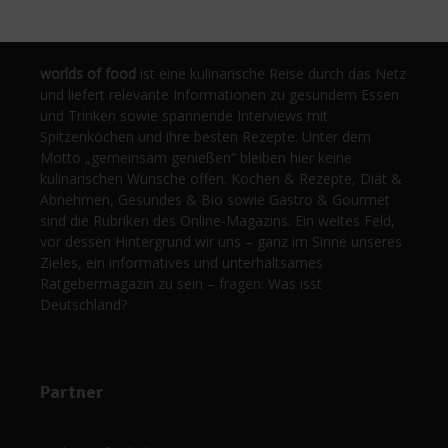
worlds of food
ist eine kulinarische Reise durch das Netz
und liefert relevante Informationen zu gesundem Essen
und Trinken sowie spannende Interviews mit
Spitzenköchen und ihre besten Rezepte. Unter dem
Motto „gemeinsam genießen“ bleiben hier keine
kulinarischen Wünsche offen. Kochen & Rezepte, Diät &
Abnehmen, Gesundes & Bio sowie Gastro & Gourmet
sind die Rubriken des Online-Magazins. Ein weites Feld,
vor dessen Hintergrund wir uns – ganz im Sinne unseres
Zieles, ein informatives und unterhaltsames
Ratgebermagazin zu sein – fragen: Was isst
Deutschland?
Partner